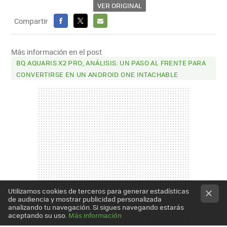
VER ORIGINAL
Compartir
FACEBOOK
X
E-
MAIL
Más información en el post
BQ AQUARIS X2 PRO, ANÁLISIS: UN PASO AL FRENTE PARA
CONVERTIRSE EN UN ANDROID ONE INTACHABLE
Utilizamos cookies de terceros para generar estadísticas
de audiencia y mostrar publicidad personalizada
analizando tu navegación. Si sigues navegando estarás
aceptando su uso.
Más información