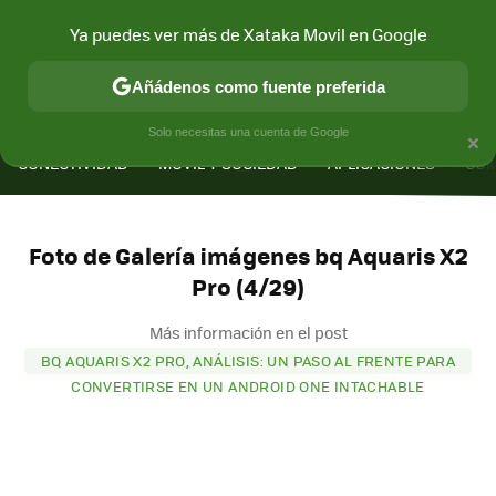
Ya puedes ver más de Xataka Movil en Google
Añádenos como fuente preferida
MENÚ
NUEVO
×
Solo necesitas una cuenta de Google
CONECTIVIDAD
MÓVIL Y SOCIEDAD
APLICACIONES
COM
Foto de Galería imágenes bq Aquaris X2
Pro (4/29)
Más información en el post
BQ AQUARIS X2 PRO, ANÁLISIS: UN PASO AL FRENTE PARA
CONVERTIRSE EN UN ANDROID ONE INTACHABLE