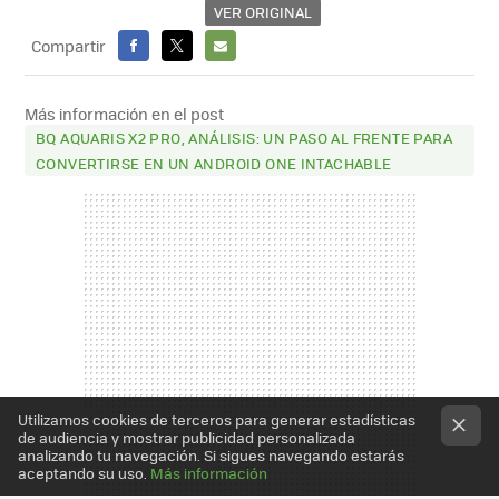
VER ORIGINAL
Compartir
FACEBOOK
X
E-
MAIL
Más información en el post
BQ AQUARIS X2 PRO, ANÁLISIS: UN PASO AL FRENTE PARA
CONVERTIRSE EN UN ANDROID ONE INTACHABLE
Utilizamos cookies de terceros para generar estadísticas
de audiencia y mostrar publicidad personalizada
analizando tu navegación. Si sigues navegando estarás
aceptando su uso.
Más información