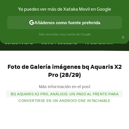
Ya puedes ver más de Xataka Movil en Google
Añádenos como fuente preferida
MENÚ
NUEVO
×
Solo necesitas una cuenta de Google
CONECTIVIDAD
MÓVIL Y SOCIEDAD
APLICACIONES
COM
Foto de Galería imágenes bq Aquaris X2
Pro (28/29)
Más información en el post
BQ AQUARIS X2 PRO, ANÁLISIS: UN PASO AL FRENTE PARA
CONVERTIRSE EN UN ANDROID ONE INTACHABLE