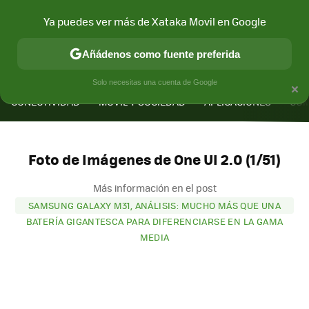
Ya puedes ver más de Xataka Movil en Google
Añádenos como fuente preferida
MENÚ
NUEVO
×
Solo necesitas una cuenta de Google
CONECTIVIDAD
MÓVIL Y SOCIEDAD
APLICACIONES
COM
Foto de Imágenes de One UI 2.0 (1/51)
Más información en el post
SAMSUNG GALAXY M31, ANÁLISIS: MUCHO MÁS QUE UNA
BATERÍA GIGANTESCA PARA DIFERENCIARSE EN LA GAMA
MEDIA