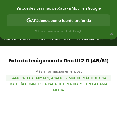
Ya puedes ver más de Xataka Movil en Google
Añádenos como fuente preferida
MENÚ
NUEVO
×
Solo necesitas una cuenta de Google
CONECTIVIDAD
MÓVIL Y SOCIEDAD
APLICACIONES
COM
Foto de Imágenes de One UI 2.0 (46/51)
Más información en el post
SAMSUNG GALAXY M31, ANÁLISIS: MUCHO MÁS QUE UNA
BATERÍA GIGANTESCA PARA DIFERENCIARSE EN LA GAMA
MEDIA