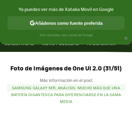
Ya puedes ver más de Xataka Movil en Google
Añádenos como fuente preferida
MENÚ
NUEVO
×
Solo necesitas una cuenta de Google
CONECTIVIDAD
MÓVIL Y SOCIEDAD
APLICACIONES
COM
Foto de Imágenes de One UI 2.0 (31/51)
Más información en el post
SAMSUNG GALAXY M31, ANÁLISIS: MUCHO MÁS QUE UNA
BATERÍA GIGANTESCA PARA DIFERENCIARSE EN LA GAMA
MEDIA