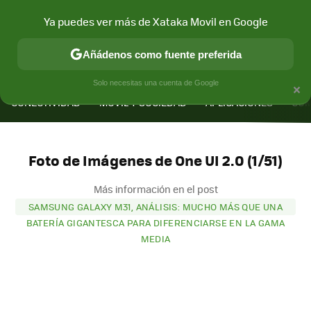
Ya puedes ver más de Xataka Movil en Google
Añádenos como fuente preferida
MENÚ
NUEVO
×
Solo necesitas una cuenta de Google
CONECTIVIDAD
MÓVIL Y SOCIEDAD
APLICACIONES
COM
Foto de Imágenes de One UI 2.0 (1/51)
Más información en el post
SAMSUNG GALAXY M31, ANÁLISIS: MUCHO MÁS QUE UNA
BATERÍA GIGANTESCA PARA DIFERENCIARSE EN LA GAMA
MEDIA