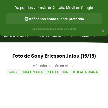
Ya puedes ver más de Xataka Movil en Google
Añádenos como fuente preferida
MENÚ
NUEVO
×
Solo necesitas una cuenta de Google
CONECTIVIDAD
MÓVIL Y SOCIEDAD
APLICACIONES
COM
Foto de Sony Ericsson Jalou (15/15)
Más información en el post
SONY ERICSSON JALOU, Y SU EDICIÓN DOLCE&GABBANA