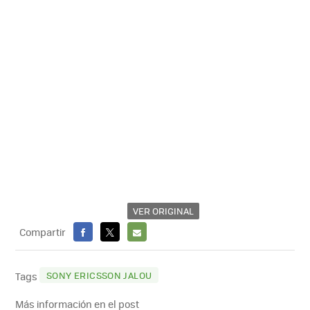
VER ORIGINAL
Compartir
FACEBOOK
X
E-
MAIL
SONY ERICSSON JALOU
Tags
Más información en el post