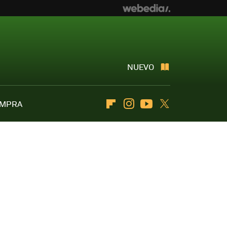
NUEVO
OMPRA
Flipboard
Instagram
Youtube
Twitter