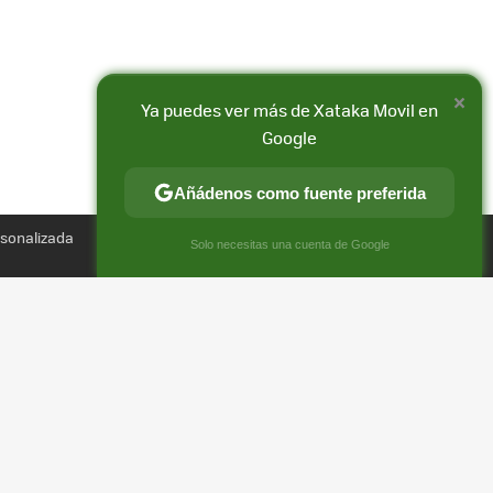
×
Ya puedes ver más de Xataka Movil en
Google
Añádenos como fuente preferida
Compartir
rsonalizada
FACEBOOK
X
E-
×
Solo necesitas una cuenta de Google
MAIL