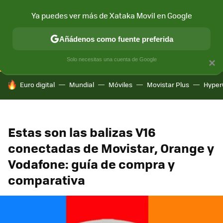
Ya puedes ver más de Xataka Movil en Google
CONECTIVIDAD
MÓVIL Y SOCIEDAD
APLICACIONES
COM
Añádenos como fuente preferida
Solo necesitas una cuenta de Google
×
HOY SE HABLA DE
Euro digital
Mundial
Móviles
Movistar Plus
Hyper
Estas son las balizas V16
conectadas de Movistar, Orange y
Vodafone: guía de compra y
comparativa