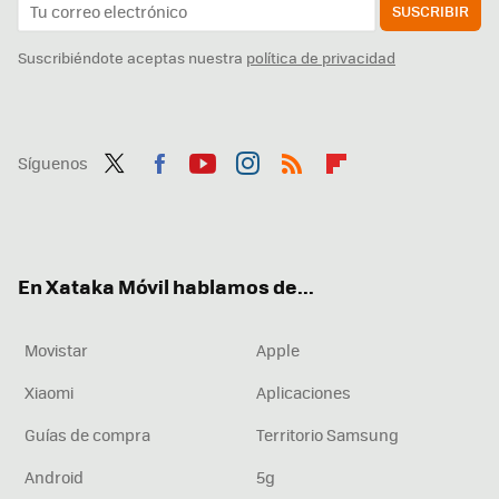
SUSCRIBIR
Suscribiéndote aceptas nuestra
política de privacidad
Síguenos
Twit
Fac
You
Inst
RSS
Flip
ter
ebo
tub
agr
boa
ok
e
am
rd
En Xataka Móvil hablamos de...
Movistar
Apple
Xiaomi
Aplicaciones
Guías de compra
Territorio Samsung
Android
5g