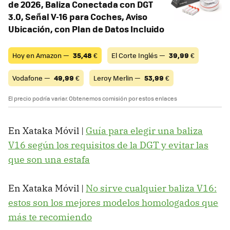
de 2026, Baliza Conectada con DGT
3.0, Señal V-16 para Coches, Aviso
Ubicación, con Plan de Datos Incluido
Hoy en Amazon —
35,48
€
El Corte Inglés —
39,99
€
Vodafone —
49,99
€
Leroy Merlin —
53,99
€
El precio podría variar. Obtenemos comisión por estos enlaces
En Xataka Móvil |
Guía para elegir una baliza
V16 según los requisitos de la DGT y evitar las
que son una estafa
En Xataka Móvil |
No sirve cualquier baliza V16:
estos son los mejores modelos homologados que
más te recomiendo