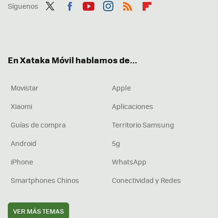
Síguenos
Twit
Fac
You
Inst
RSS
Flip
ter
ebo
tub
agr
boa
ok
e
am
rd
En Xataka Móvil hablamos de...
Movistar
Apple
Xiaomi
Aplicaciones
Guías de compra
Territorio Samsung
Android
5g
iPhone
WhatsApp
Smartphones Chinos
Conectividad y Redes
VER MÁS TEMAS