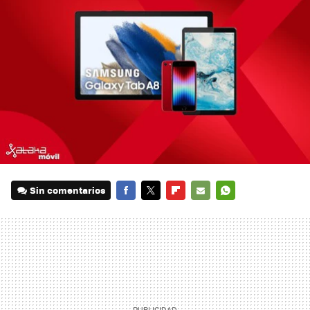
Sin comentarios
FACEBOOK
TWITTER
FLIPBOARD
E-
WHATSAPP
MAIL