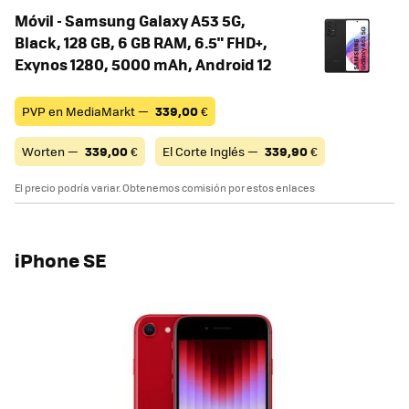
Móvil - Samsung Galaxy A53 5G,
Black, 128 GB, 6 GB RAM, 6.5" FHD+,
Exynos 1280, 5000 mAh, Android 12
PVP en MediaMarkt —
339,00
€
Worten —
339,00
€
El Corte Inglés —
339,90
€
El precio podría variar. Obtenemos comisión por estos enlaces
iPhone SE