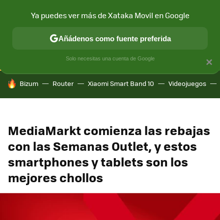
Ya puedes ver más de Xataka Movil en Google
CONECTIVIDAD
MÓVIL Y SOCIEDAD
APLICACIONES
COM
Añádenos como fuente preferida
Solo necesitas una cuenta de Google
×
HOY SE HABLA DE
Bizum
Router
Xiaomi Smart Band 10
Videojuegos
MediaMarkt comienza las rebajas
con las Semanas Outlet, y estos
smartphones y tablets son los
mejores chollos