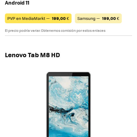
Android 11
PVP en MediaMarkt —
199,00
€
Samsung —
199,00
€
El precio podría variar. Obtenemos comisión por estos enlaces
Lenovo Tab M8 HD