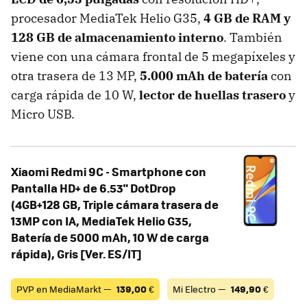
procesador MediaTek Helio G35,
4 GB de RAM y
128 GB de almacenamiento interno
. También
viene con una cámara frontal de 5 megapíxeles y
otra trasera de 13 MP,
5.000 mAh de batería
con
carga rápida de 10 W,
lector de huellas trasero
y
Micro USB.
Xiaomi Redmi 9C - Smartphone con
Pantalla HD+ de 6.53" DotDrop
(4GB+128 GB, Triple cámara trasera de
13MP con IA, MediaTek Helio G35,
Batería de 5000 mAh, 10 W de carga
rápida), Gris [Ver. ES/IT]
PVP en MediaMarkt —
139,00
€
Mi Electro —
149,90
€