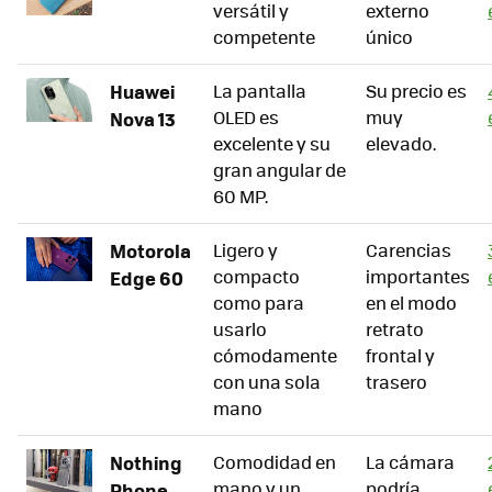
versátil y
externo
competente
único
Huawei
La pantalla
Su precio es
OLED es
muy
Nova 13
excelente y su
elevado.
gran angular de
60 MP.
Motorola
Ligero y
Carencias
compacto
importantes
Edge 60
como para
en el modo
usarlo
retrato
cómodamente
frontal y
con una sola
trasero
mano
Nothing
Comodidad en
La cámara
mano y un
podría
Phone