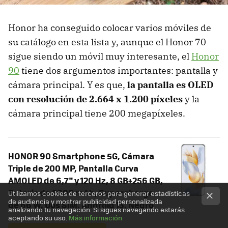
Honor ha conseguido colocar varios móviles de
su catálogo en esta lista y, aunque el Honor 70
sigue siendo un móvil muy interesante, el
Honor
90
tiene dos argumentos importantes: pantalla y
cámara principal. Y es que,
la pantalla es OLED
con resolución de 2.664 x 1.200 píxeles
y la
cámara principal tiene 200 megapíxeles.
HONOR 90 Smartphone 5G, Cámara
Triple de 200 MP, Pantalla Curva
AMOLED de 6,7" y 120 Hz, 8 GB+256 GB,
Batería de 5000 mAh, Supercharge
Utilizamos cookies de terceros para generar estadísticas
de audiencia y mostrar publicidad personalizada
de 66 W, Dos SIM, Android 13, Negro
analizando tu navegación. Si sigues navegando estarás
aceptando su uso.
Más información