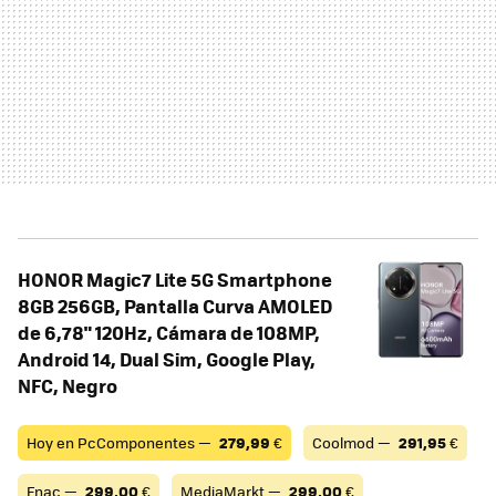
HONOR Magic7 Lite 5G Smartphone
8GB 256GB, Pantalla Curva AMOLED
de 6,78" 120Hz, Cámara de 108MP,
Android 14, Dual Sim, Google Play,
NFC, Negro
Hoy en PcComponentes —
279,99
€
Coolmod —
291,95
€
Fnac —
299,00
€
MediaMarkt —
299,00
€