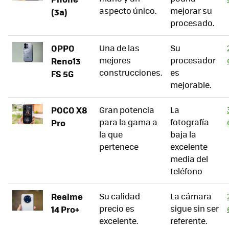
aspecto único.
mejorar su
(3a)
procesado.
OPPO
Una de las
Su
mejores
procesador
Reno13
construcciones.
es
FS 5G
mejorable.
POCO X8
Gran potencia
La
para la gama a
fotografía
Pro
la que
baja la
pertenece
excelente
media del
teléfono
Realme
Su calidad
La cámara
precio es
sigue sin ser
14 Pro+
excelente.
referente.