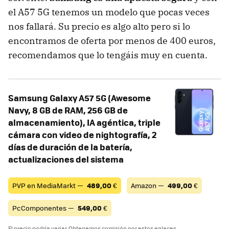
el A57 5G tenemos un modelo que pocas veces
nos fallará. Su precio es algo alto pero si lo
encontramos de oferta por menos de 400 euros,
recomendamos que lo tengáis muy en cuenta.
Samsung Galaxy A57 5G (Awesome
Navy, 8 GB de RAM, 256 GB de
almacenamiento), IA agéntica, triple
cámara con video de nightografía, 2
días de duración de la batería,
actualizaciones del sistema
PVP en MediaMarkt —
489,00
€
Amazon —
499,00
€
PcComponentes —
549,00
€
El precio podría variar. Obtenemos comisión por estos enlaces