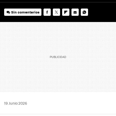
Sin comentarios
FACEBOOK
TWITTER
FLIPBOARD
E-
WHATSAPP
MAIL
19 Junio 2026