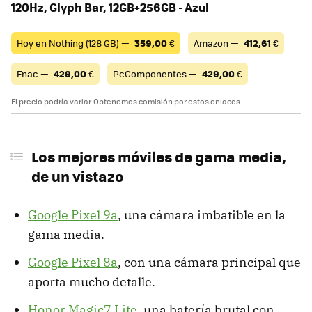
120Hz, Glyph Bar, 12GB+256GB - Azul
Hoy en Nothing (128 GB) —
359,00
€
Amazon —
412,61
€
Fnac —
429,00
€
PcComponentes —
429,00
€
El precio podría variar. Obtenemos comisión por estos enlaces
Los mejores móviles de gama media,
de un vistazo
Google Pixel 9a
, una cámara imbatible en la
gama media.
Google Pixel 8a
, con una cámara principal que
aporta mucho detalle.
Honor Magic7 Lite
, una batería brutal con