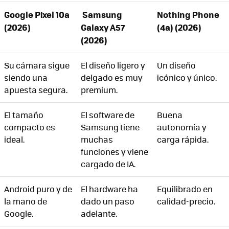
Honor 90 (2023)
Google Pixel 10a
Samsung
Nothing Phone
Motorola Edge 60 (2025)
(2026)
Galaxy A57
(4a) (2026)
(2026)
Nothing Phone (3a) (2025)
OnePlus Nord 5 (2025)
Su cámara sigue
El diseño ligero y
Un diseño
siendo una
delgado es muy
icónico y único.
Oppo Reno13 FS 5G (2025)
apuesta segura.
premium.
Poco X8 Pro (2026)
El tamaño
El software de
Buena
Realme 14 Pro+ (2025)
compacto es
Samsung tiene
autonomía y
Samsung Galaxy A56 (2025)
ideal.
muchas
carga rápida.
funciones y viene
Redmi Note 14 Pro+ (2025)
cargado de IA.
Vivo V70 FE (2026)
Android puro y de
El hardware ha
Equilibrado en
la mano de
dado un paso
calidad-precio.
Google.
adelante.