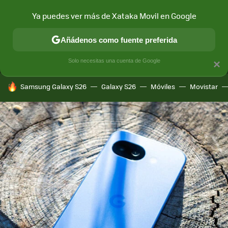
Ya puedes ver más de Xataka Movil en Google
MENÚ
NUEVO
Añádenos como fuente preferida
CONECTIVIDAD
MÓVIL Y SOCIEDAD
APLICACIONES
COM
Solo necesitas una cuenta de Google
×
HOY SE HABLA DE
Samsung Galaxy S26
Galaxy S26
Móviles
Movistar