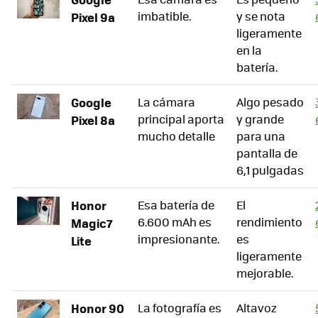
imbatible.
y se nota
Pixel 9a
ligeramente
en la
batería.
Google
La cámara
Algo pesado
principal aporta
y grande
Pixel 8a
mucho detalle
para una
pantalla de
6,1 pulgadas
Honor
Esa batería de
El
6.600 mAh es
rendimiento
Magic7
impresionante.
es
Lite
ligeramente
mejorable.
Honor 90
La fotografía es
Altavoz