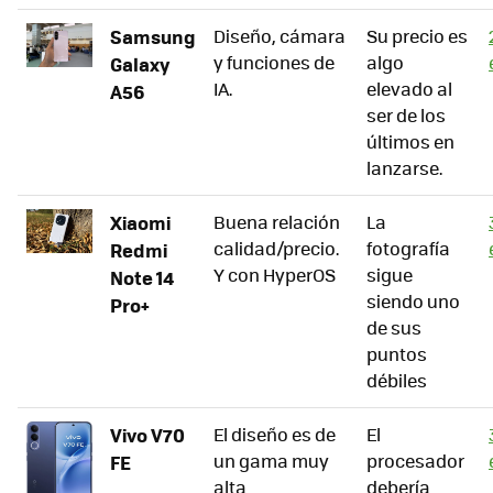
Samsung
Diseño, cámara
Su precio es
y funciones de
algo
Galaxy
IA.
elevado al
A56
ser de los
últimos en
lanzarse.
Xiaomi
Buena relación
La
calidad/precio.
fotografía
Redmi
Y con HyperOS
sigue
Note 14
siendo uno
Pro+
de sus
puntos
débiles
Vivo V70
El diseño es de
El
un gama muy
procesador
FE
alta
debería