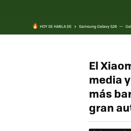
HOY SE HABLA DE
Samsung Galaxy S26
Ga
El Xiao
media y
más bar
gran a