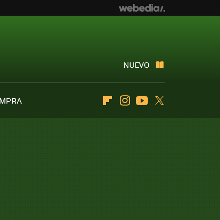
NUEVO
OMPRA
Flipboard
Instagram
Youtube
Twitter