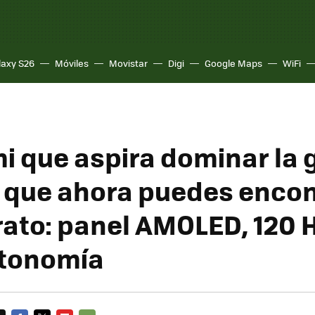
laxy S26
Móviles
Movistar
Digi
Google Maps
WiFi
mi que aspira dominar la
 que ahora puedes encon
ato: panel AMOLED, 120 H
utonomía