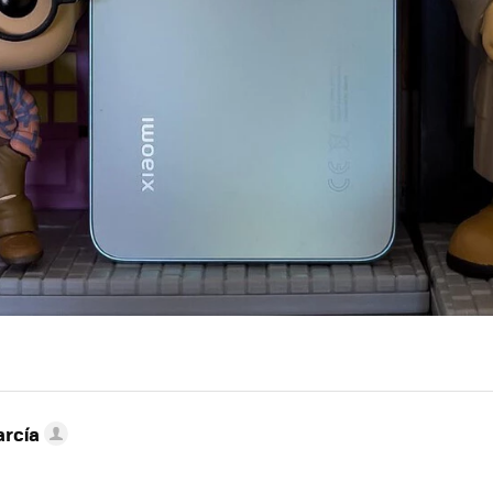
arcía