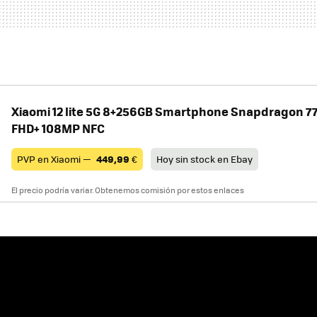
Xiaomi 12 lite 5G 8+256GB Smartphone Snapdragon 7
FHD+ 108MP NFC
PVP en Xiaomi —
449,99
€
Hoy sin stock en Ebay
El precio podría variar. Obtenemos comisión por estos enlaces