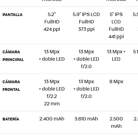
5.2"
5.9" IPS LCD
5" IPS
5.
PANTALLA
FullHD
FullHD
LCD
424 ppi
373 ppi
FullHD
441 ppi
13 Mpx
13 Mpx
13 Mpx +
5 
CÁMARA
+ doble LED
+ doble LED
LED
PRINCIPAL
f/2.0
13 Mpx
13 Mpx
8 Mpx
CÁMARA
+ doble LED
+ doble LED
FRONTAL
f/2.2
f/2.0
22 mm
2.400 mAh
3.610 mAh
2.500
2
BATERÍA
mAh