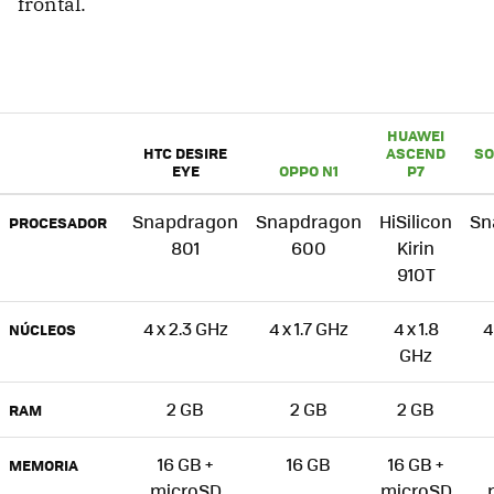
frontal.
HUAWEI
HTC DESIRE
ASCEND
SO
EYE
OPPO N1
P7
Snapdragon
Snapdragon
HiSilicon
Sn
PROCESADOR
801
600
Kirin
910T
4 x 2.3 GHz
4 x 1.7 GHz
4 x 1.8
4
NÚCLEOS
GHz
2 GB
2 GB
2 GB
RAM
16 GB +
16 GB
16 GB +
MEMORIA
microSD
microSD