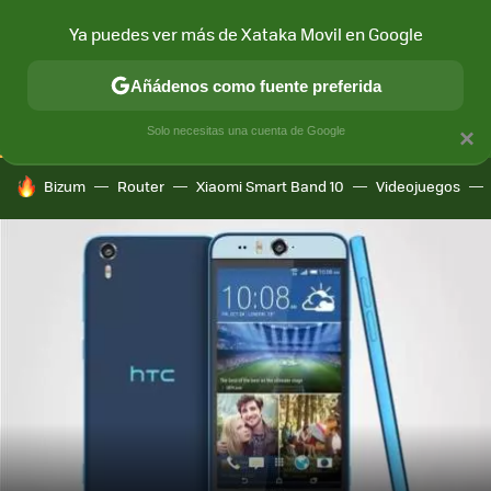
Ya puedes ver más de Xataka Movil en Google
CONECTIVIDAD
MÓVIL Y SOCIEDAD
APLICACIONES
COM
Añádenos como fuente preferida
Solo necesitas una cuenta de Google
×
HOY SE HABLA DE
Bizum
Router
Xiaomi Smart Band 10
Videojuegos