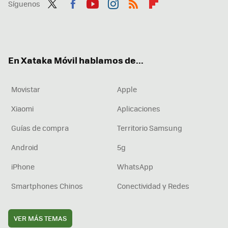
Síguenos
Twit
Fac
You
Inst
RSS
Flip
ter
ebo
tub
agr
boa
ok
e
am
rd
En Xataka Móvil hablamos de...
Movistar
Apple
Xiaomi
Aplicaciones
Guías de compra
Territorio Samsung
Android
5g
iPhone
WhatsApp
Smartphones Chinos
Conectividad y Redes
VER MÁS TEMAS