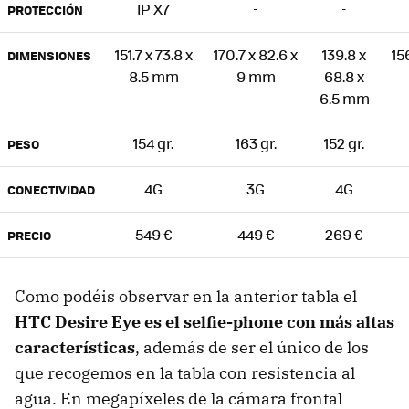
IP X7
-
-
PROTECCIÓN
151.7 x 73.8 x
170.7 x 82.6 x
139.8 x
15
DIMENSIONES
8.5 mm
9 mm
68.8 x
6.5 mm
154 gr.
163 gr.
152 gr.
PESO
4G
3G
4G
CONECTIVIDAD
549 €
449 €
269 €
PRECIO
Como podéis observar en la anterior tabla el
HTC Desire Eye es el selfie-phone con más altas
características
, además de ser el único de los
que recogemos en la tabla con resistencia al
agua. En megapíxeles de la cámara frontal