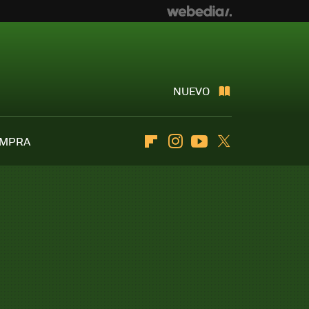
NUEVO
OMPRA
Flipboard
Instagram
Youtube
Twitter