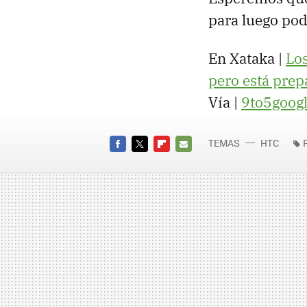
para luego pod
En Xataka |
Lo
pero está pre
Vía |
9to5goog
TEMAS
HTC
FACEBOOK
TWITTER
FLIPBOARD
E-
MAIL