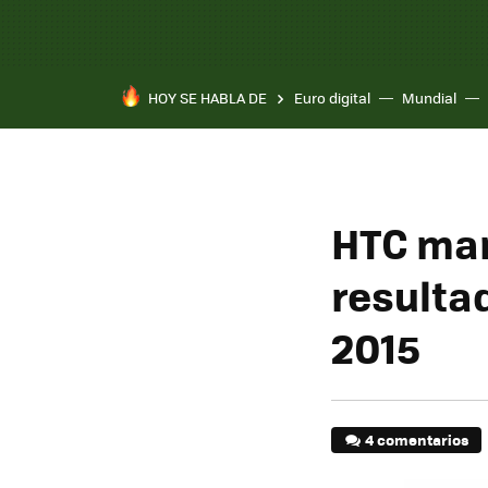
HOY SE HABLA DE
Euro digital
Mundial
Pixel 10a
HTC man
resultad
2015
4 comentarios