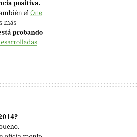
cia positiva
.
también el
One
as más
está probando
desarrolladas
 2014?
 bueno.
n oficialmente