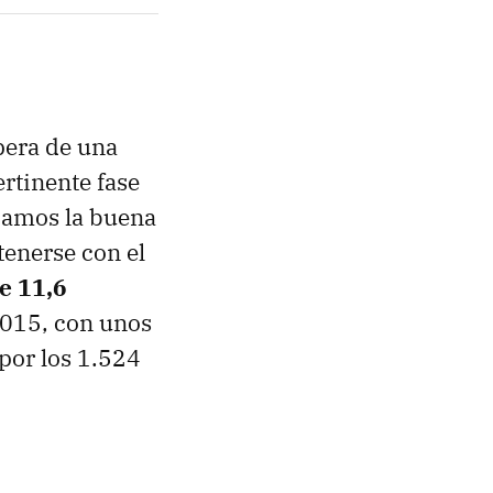
spera de una
ertinente fase
amos la buena
enerse con el
e 11,6
2015, con unos
por los 1.524