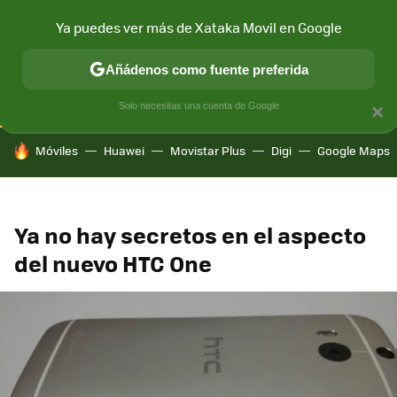
Ya puedes ver más de Xataka Movil en Google
CONECTIVIDAD
MÓVIL Y SOCIEDAD
APLICACIONES
COM
Añádenos como fuente preferida
Solo necesitas una cuenta de Google
×
HOY SE HABLA DE
Móviles
Huawei
Movistar Plus
Digi
Google Maps
Ya no hay secretos en el aspecto
del nuevo HTC One