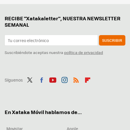
RECIBE "Xatakaletter", NUESTRA NEWSLETTER
SEMANAL
SUSCRIBIR
Suscribiéndote aceptas nuestra
política de privacidad
Síguenos
Twit
Fac
You
Inst
RSS
Flip
ter
ebo
tub
agr
boa
ok
e
am
rd
En Xataka Móvil hablamos de...
Movistar
Apple