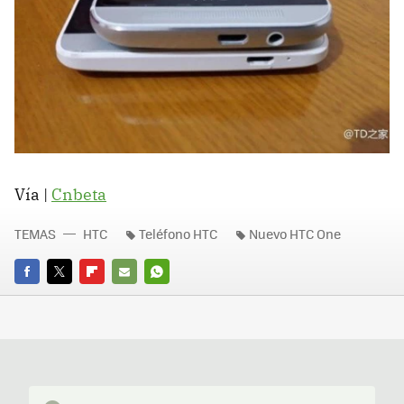
Vía |
Cnbeta
TEMAS
HTC
Teléfono HTC
Nuevo HTC One
FACEBOOK
TWITTER
FLIPBOARD
E-
WHATSAPP
MAIL