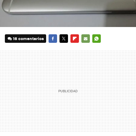
16 comentarios
FACEBOOK
TWITTER
FLIPBOARD
E-
WHATSAPP
MAIL