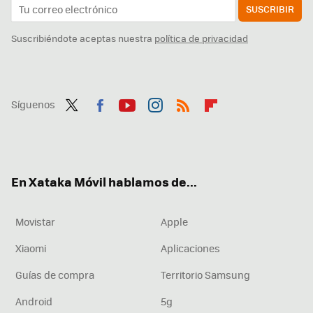
SUSCRIBIR
Suscribiéndote aceptas nuestra
política de privacidad
Síguenos
Twit
Fac
You
Inst
RSS
Flip
ter
ebo
tub
agr
boa
ok
e
am
rd
En Xataka Móvil hablamos de...
Movistar
Apple
Xiaomi
Aplicaciones
Guías de compra
Territorio Samsung
Android
5g