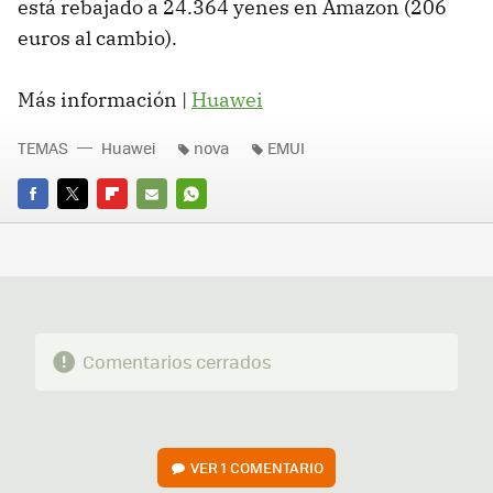
está rebajado a 24.364 yenes en Amazon (206
euros al cambio).
Más información |
Huawei
TEMAS
Huawei
nova
EMUI
FACEBOOK
TWITTER
FLIPBOARD
E-
WHATSAPP
MAIL
Comentarios cerrados
VER
1 COMENTARIO