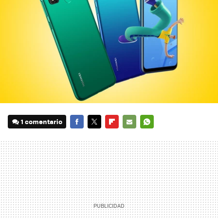
1 comentario
FACEBOOK
TWITTER
FLIPBOARD
E-
WHATSAPP
MAIL