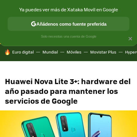
Ya puedes ver más de Xataka Movil en Google
CONECTIVIDAD
MÓVIL Y SOCIEDAD
APLICACIONES
COM
Añádenos como fuente preferida
Solo necesitas una cuenta de Google
×
HOY SE HABLA DE
Euro digital
Mundial
Móviles
Movistar Plus
Hyper
Huawei Nova Lite 3+: hardware del
año pasado para mantener los
servicios de Google