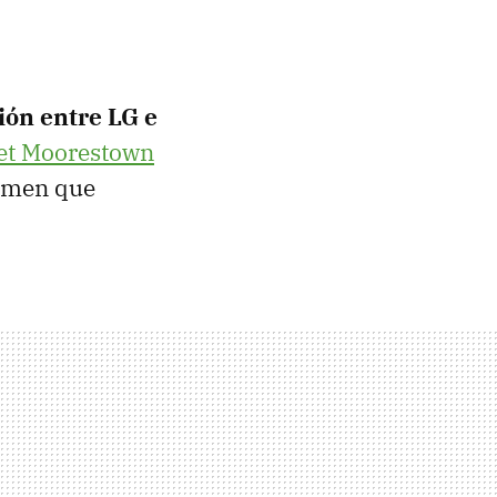
ión entre LG e
et Moorestown
tamen que