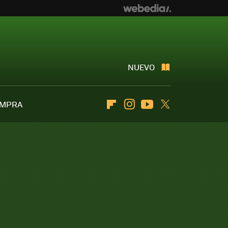
NUEVO
OMPRA
Flipboard
Instagram
Youtube
Twitter