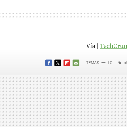
Vía |
TechCru
TEMAS
LG
In
FACEBOOK
TWITTER
FLIPBOARD
E-
MAIL