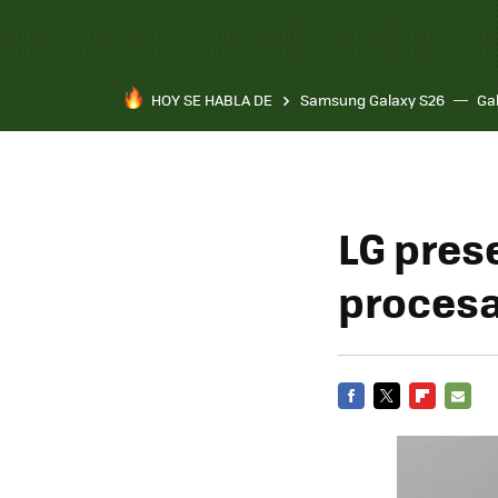
HOY SE HABLA DE
Samsung Galaxy S26
Ga
LG pres
procesa
FACEBOOK
TWITTER
FLIPBOARD
E-
MAIL