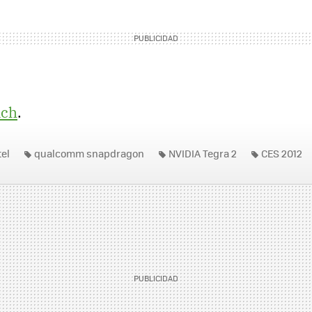
nch
.
tel
qualcomm snapdragon
NVIDIA Tegra 2
CES 2012