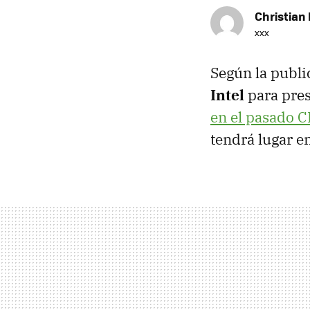
Christian 
xxx
Según la publi
Intel
para pre
en el pasado
C
tendrá lugar e