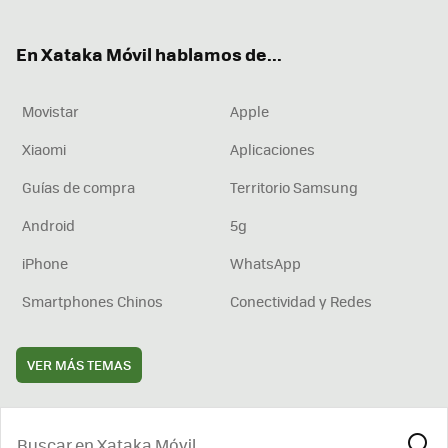
ter
ebo
tub
agr
boa
ok
e
am
rd
En Xataka Móvil hablamos de...
Movistar
Apple
Xiaomi
Aplicaciones
Guías de compra
Territorio Samsung
Android
5g
iPhone
WhatsApp
Smartphones Chinos
Conectividad y Redes
VER MÁS TEMAS