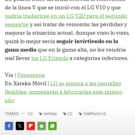
de la línea V que se inició con el LG V10 y que
podría traducirse en un LG V20 para el segundo
semestre
y así tratar de remontar las pérdidas y
mejorar la situación actual. Aunque visto lo visto,
quizá lo mejor sería
seguir invirtiendo en la
gama media
que en la gama alta, no les vendría
mal llevar
los LG Friends
a categorías inferiores.
Vía |
Fonearena
En Xataka Móvil |
LG se apunta a las pantallas
flexibles, empezarán a fabricarlas este mismo
año
TEMAS
LG
ventas
LG
Teléfono LG
FACEBOOK
TWITTER
FLIPBOARD
E-
WHATSAPP