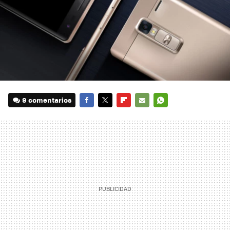
9 comentarios
FACEBOOK
TWITTER
FLIPBOARD
E-
WHATSAPP
MAIL