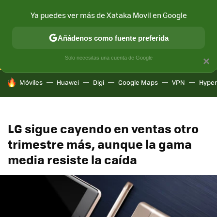
Ya puedes ver más de Xataka Movil en Google
CONECTIVIDAD
MÓVIL Y SOCIEDAD
APLICACIONES
COM
Añádenos como fuente preferida
Solo necesitas una cuenta de Google
×
HOY SE HABLA DE
Móviles
Huawei
Digi
Google Maps
VPN
Hype
LG sigue cayendo en ventas otro
trimestre más, aunque la gama
media resiste la caída