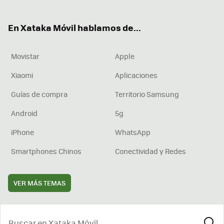
ter
ebo
tub
agr
boa
ok
e
am
rd
En Xataka Móvil hablamos de...
Movistar
Apple
Xiaomi
Aplicaciones
Guías de compra
Territorio Samsung
Android
5g
iPhone
WhatsApp
Smartphones Chinos
Conectividad y Redes
VER MÁS TEMAS