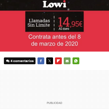
4 comentarios
FACEBOOK
TWITTER
FLIPBOARD
E-
WHATSAPP
MAIL