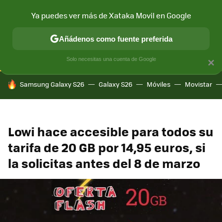
Ya puedes ver más de Xataka Movil en Google
CONECTIVIDAD
MÓVIL Y SOCIEDAD
APLICACIONES
COM
Añádenos como fuente preferida
Solo necesitas una cuenta de Google
×
HOY SE HABLA DE
Samsung Galaxy S26
Galaxy S26
Móviles
Movistar
Lowi hace accesible para todos su
tarifa de 20 GB por 14,95 euros, si
la solicitas antes del 8 de marzo