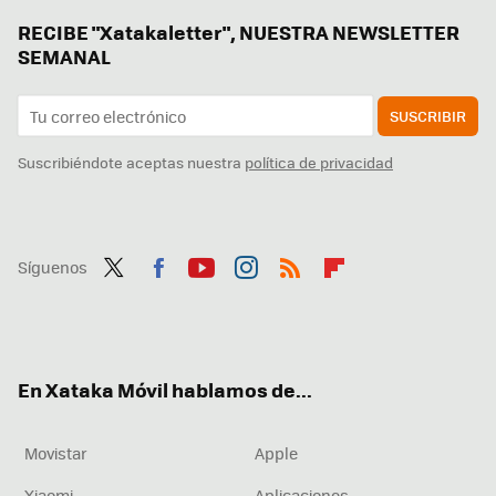
RECIBE "Xatakaletter", NUESTRA NEWSLETTER
SEMANAL
SUSCRIBIR
Suscribiéndote aceptas nuestra
política de privacidad
Síguenos
Twit
Fac
You
Inst
RSS
Flip
ter
ebo
tub
agr
boa
ok
e
am
rd
En Xataka Móvil hablamos de...
Movistar
Apple
Xiaomi
Aplicaciones