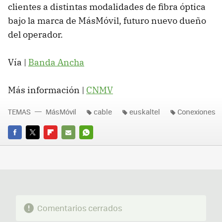
clientes a distintas modalidades de fibra óptica
bajo la marca de MásMóvil, futuro nuevo dueño
del operador.
Vía |
Banda Ancha
Más información |
CNMV
TEMAS
MásMóvil
cable
euskaltel
Conexiones
FACEBOOK
TWITTER
FLIPBOARD
E-
WHATSAPP
MAIL
Comentarios cerrados