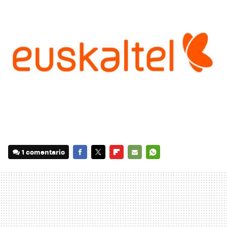
1 comentario
FACEBOOK
TWITTER
FLIPBOARD
E-
WHATSAPP
MAIL