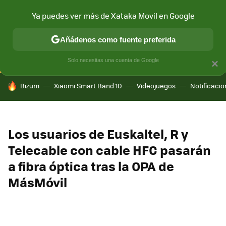
Ya puedes ver más de Xataka Movil en Google
CONECTIVIDAD
MÓVIL Y SOCIEDAD
APLICACIONES
COM
Añádenos como fuente preferida
Solo necesitas una cuenta de Google
×
HOY SE HABLA DE
Bizum
Xiaomi Smart Band 10
Videojuegos
Notificaci
Los usuarios de Euskaltel, R y
Telecable con cable HFC pasarán
a fibra óptica tras la OPA de
MásMóvil