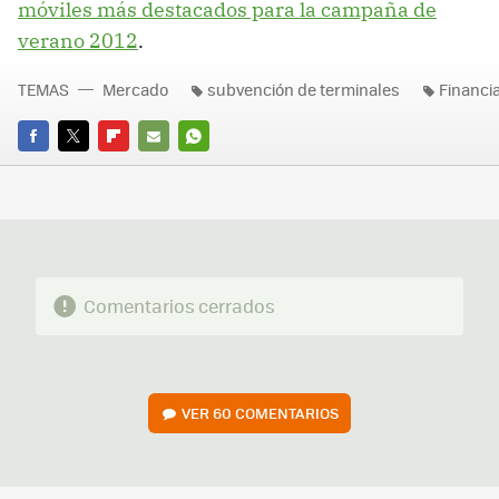
móviles más destacados para la campaña de
verano 2012
.
TEMAS
Mercado
subvención de terminales
Financi
FACEBOOK
TWITTER
FLIPBOARD
E-
WHATSAPP
MAIL
Comentarios cerrados
VER
60 COMENTARIOS