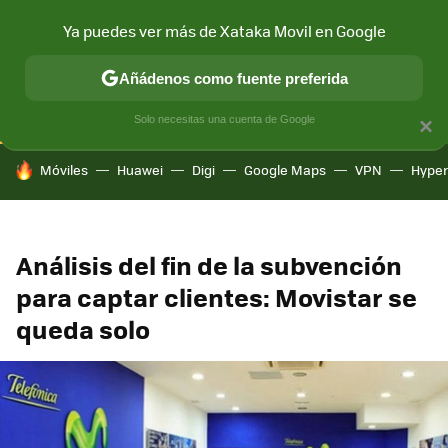
Ya puedes ver más de Xataka Movil en Google
CONECTIVIDAD
MÓVIL Y SOCIEDAD
APLICACIONES
COM
Añádenos como fuente preferida
Solo necesitas una cuenta de Google
×
HOY SE HABLA DE
Móviles
Huawei
Digi
Google Maps
VPN
Hype
Análisis del fin de la subvención
para captar clientes: Movistar se
queda solo