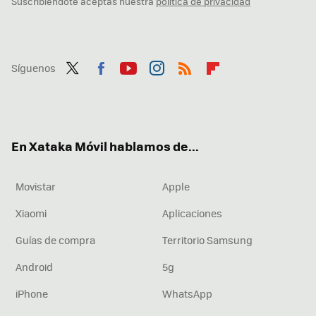
Suscribiéndote aceptas nuestra
política de privacidad
Síguenos
Twit
Fac
You
Inst
RSS
Flip
ter
ebo
tub
agr
boa
ok
e
am
rd
En Xataka Móvil hablamos de...
Movistar
Apple
Xiaomi
Aplicaciones
Guías de compra
Territorio Samsung
Android
5g
iPhone
WhatsApp