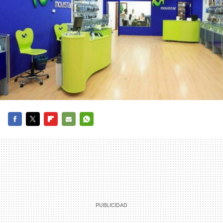
FACEBOOK
TWITTER
FLIPBOARD
E-
WHATSAPP
MAIL