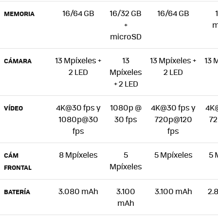
16/64 GB
16/32 GB
16/64 GB
MEMORIA
+
m
microSD
13 Mpíxeles +
13
13 Mpíxeles +
13 
CÁMARA
2 LED
Mpíxeles
2 LED
+ 2 LED
4K@30 fps y
1080p @
4K@30 fps y
4K@
VÍDEO
1080p@30
30 fps
720p@120
7
fps
fps
8 Mpíxeles
5
5 Mpíxeles
5 
CÁM
Mpíxeles
FRONTAL
3.080 mAh
3.100
3.100 mAh
2.
BATERÍA
mAh