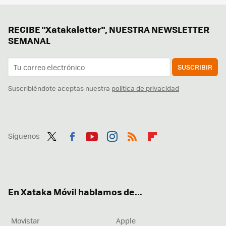
RECIBE "Xatakaletter", NUESTRA NEWSLETTER
SEMANAL
SUSCRIBIR
Suscribiéndote aceptas nuestra
política de privacidad
Síguenos
Twit
Fac
You
Inst
RSS
Flip
ter
ebo
tub
agr
boa
ok
e
am
rd
En Xataka Móvil hablamos de...
Movistar
Apple