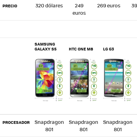
320 dólares
249
269 euros
39
PRECIO
euros
SAMSUNG
GALAXY S5
HTC ONE M8
LG G3
Snapdragon
Snapdragon
Snapdragon
PROCESADOR
801
801
801