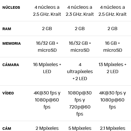
4 núcleos a
4 núcleos a
4 núcleos a
NÚCLEOS
2.5 GHz. Krait
2.3 GHz. Krait
2.5 GHz. Krait
2 GB
2 GB
2 GB
RAM
16/32 GB +
16/32 GB +
16 GB +
MEMORIA
microSD
microSD
microSD
16 Mpíxeles +
4
13 Mpíxeles +
CÁMARA
LED
ultrapíxeles
2 LED
+ 2 LED
4K@30 fps y
1080p@30
4K@30 fps y
VÍDEO
1080p@60
fps y
1080p@60
fps
720p@60
fps
fps
2 Mpíxeles
5 Mpíxeles
2.1 Mpíxeles
CÁM