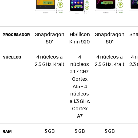
Snapdragon
HiSilicon
Snapdragon
Sn
PROCESADOR
801
Kirin 920
801
4 núcleos a
4
4 núcleos a
4 
NÚCLEOS
2.5 GHz. Krait
núcleos
2.5 GHz. Krait
2.3 
a 1.7 GHz.
Cortex
A15 + 4
núcleos
a 1.3 GHz.
Cortex
A7
3 GB
3 GB
3 GB
RAM