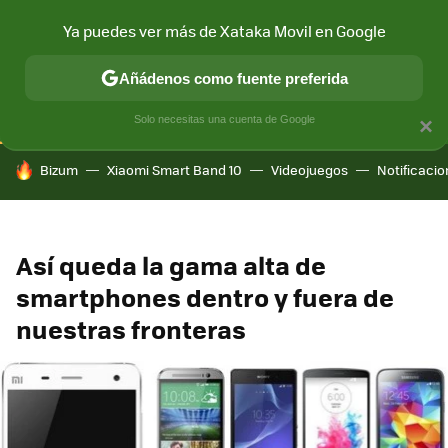
Ya puedes ver más de Xataka Movil en Google
CONECTIVIDAD
MÓVIL Y SOCIEDAD
APLICACIONES
COM
Añádenos como fuente preferida
Solo necesitas una cuenta de Google
×
HOY SE HABLA DE
Bizum
Xiaomi Smart Band 10
Videojuegos
Notificaci
Así queda la gama alta de
smartphones dentro y fuera de
nuestras fronteras