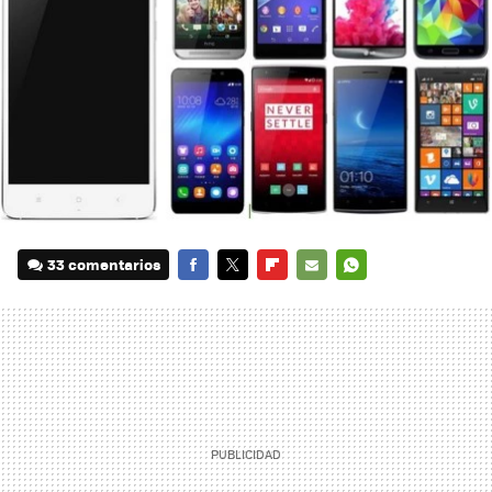
33 comentarios
FACEBOOK
TWITTER
FLIPBOARD
E-
WHATSAPP
MAIL