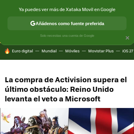
Ya puedes ver más de Xataka Movil en Google
CONECTIVIDAD
MÓVIL Y SOCIEDAD
APLICACIONES
COM
Añádenos como fuente preferida
Solo necesitas una cuenta de Google
×
HOY SE HABLA DE
Euro digital
Mundial
Móviles
Movistar Plus
iOS 27
La compra de Activision supera el
último obstáculo: Reino Unido
levanta el veto a Microsoft