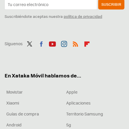
SUSCRIBIR
Suscribiéndote aceptas nuestra
política de privacidad
Síguenos
Twit
Fac
You
Inst
RSS
Flip
ter
ebo
tub
agr
boa
ok
e
am
rd
En Xataka Móvil hablamos de...
Movistar
Apple
Xiaomi
Aplicaciones
Guías de compra
Territorio Samsung
Android
5g