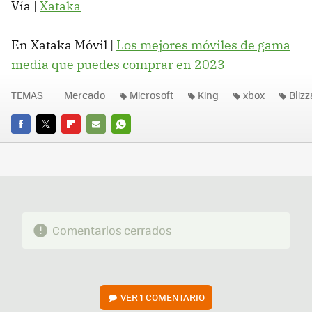
Vía |
Xataka
En Xataka Móvil |
Los mejores móviles de gama
media que puedes comprar en 2023
TEMAS
Mercado
Microsoft
King
xbox
Bliz
FACEBOOK
TWITTER
FLIPBOARD
E-
WHATSAPP
MAIL
Comentarios cerrados
VER
1 COMENTARIO