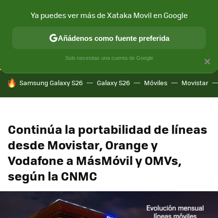
Ya puedes ver más de Xataka Movil en Google
CONECTIVIDAD
MÓVIL Y SOCIEDAD
APLICACIONES
COM
Añádenos como fuente preferida
Solo necesitas una cuenta de Google
×
HOY SE HABLA DE
Samsung Galaxy S26
Galaxy S26
Móviles
Movistar
Continúa la portabilidad de líneas
desde Movistar, Orange y
Vodafone a MásMóvil y OMVs,
según la CNMC