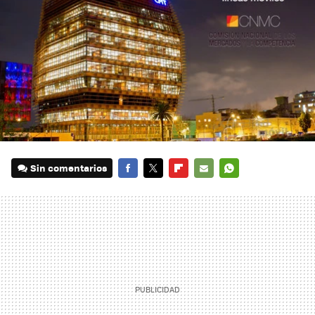
Sin comentarios
FACEBOOK
TWITTER
FLIPBOARD
E-
WHATSAPP
MAIL