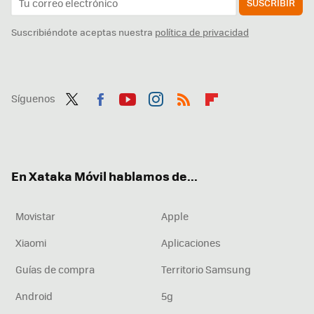
SUSCRIBIR
Suscribiéndote aceptas nuestra
política de privacidad
Síguenos
Twit
Fac
You
Inst
RSS
Flip
ter
ebo
tub
agr
boa
ok
e
am
rd
En Xataka Móvil hablamos de...
Movistar
Apple
Xiaomi
Aplicaciones
Guías de compra
Territorio Samsung
Android
5g