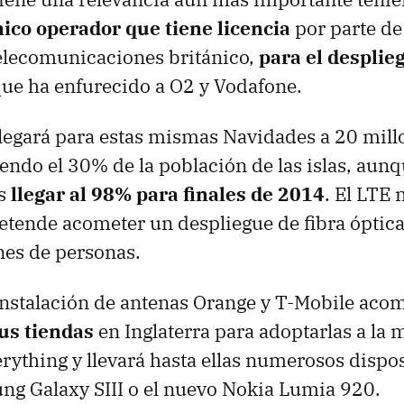
ico operador que tiene licencia
por parte de
elecomunicaciones británico,
para el desplie
que ha enfurecido a O2 y Vodafone.
llegará para estas mismas Navidades a 20 mill
iendo el 30% de la población de las islas, aunq
es
llegar al 98% para finales de 2014
. El
LTE
n
etende acometer un despliegue de fibra óptica
nes de personas.
instalación de antenas Orange y T-Mobile aco
us tiendas
en Inglaterra para adoptarlas a la 
rything y llevará hasta ellas numerosos dispo
ung Galaxy
SIII
o el nuevo Nokia Lumia 920.