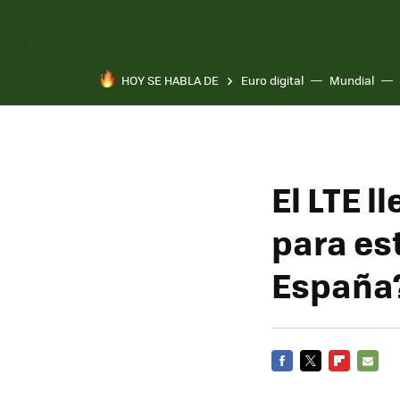
HOY SE HABLA DE
Euro digital
Mundial
El LTE l
para es
España
FACEBOOK
TWITTER
FLIPBOARD
E-