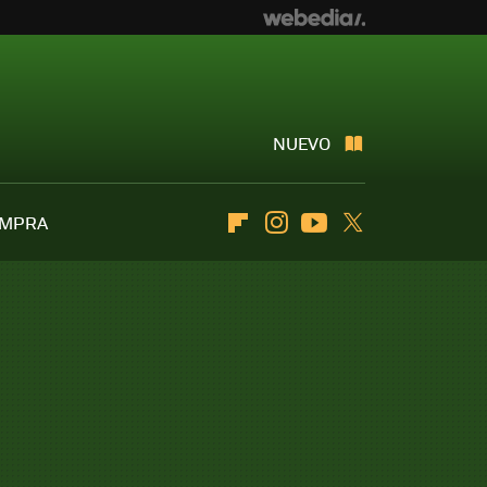
NUEVO
OMPRA
Flipboard
Instagram
Youtube
Twitter