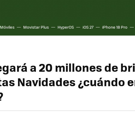
Móviles
Movistar Plus
HyperOS
iOS 27
iPhone 18 Pro
legará a 20 millones de br
tas Navidades ¿cuándo 
?