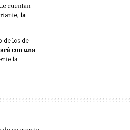
que cuentan
rtante,
la
 de los de
ará con una
nte la
endo en cuenta