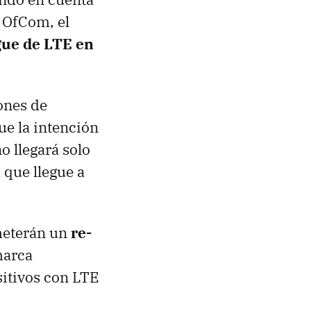
 OfCom, el
gue de
LTE
en
ones de
ue la intención
o llegará solo
 que llegue a
meterán un
re-
marca
sitivos con
LTE