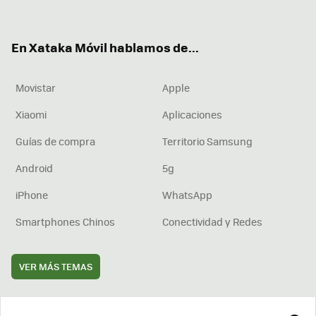
ter
ebo
tub
agr
boa
ok
e
am
rd
En Xataka Móvil hablamos de...
Movistar
Apple
Xiaomi
Aplicaciones
Guías de compra
Territorio Samsung
Android
5g
iPhone
WhatsApp
Smartphones Chinos
Conectividad y Redes
VER MÁS TEMAS