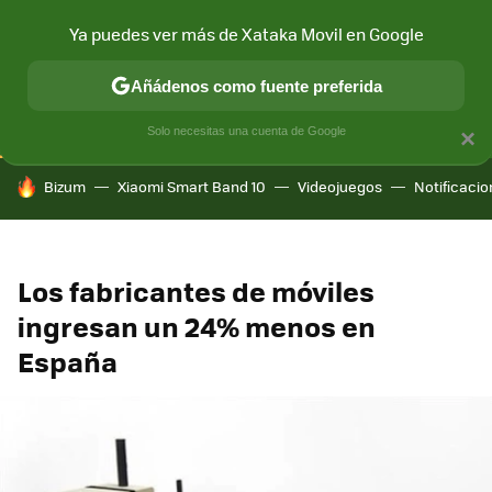
Ya puedes ver más de Xataka Movil en Google
CONECTIVIDAD
MÓVIL Y SOCIEDAD
APLICACIONES
COM
Añádenos como fuente preferida
Solo necesitas una cuenta de Google
×
HOY SE HABLA DE
Bizum
Xiaomi Smart Band 10
Videojuegos
Notificaci
Los fabricantes de móviles
ingresan un 24% menos en
España