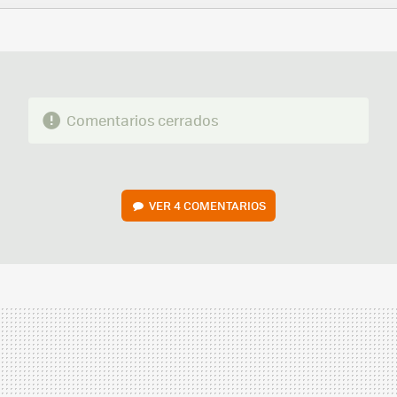
FACEBOOK
TWITTER
FLIPBOARD
E-
WHATSAPP
MAIL
Comentarios cerrados
VER
4 COMENTARIOS