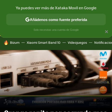
Ya puedes ver más de Xataka Movil en Google
CONECTIVIDAD
MÓVIL Y SOCIEDAD
APLICACIONES
COM
Añádenos como fuente preferida
Solo necesitas una cuenta de Google
×
HOY SE HABLA DE
Bizum
Xiaomi Smart Band 10
Videojuegos
Notificaci