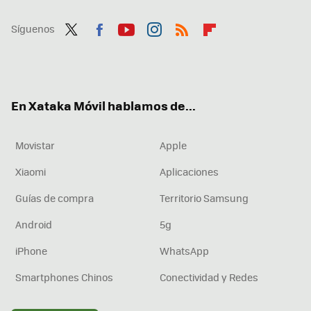
Síguenos
Twit
Fac
You
Inst
RSS
Flip
ter
ebo
tub
agr
boa
ok
e
am
rd
En Xataka Móvil hablamos de...
Movistar
Apple
Xiaomi
Aplicaciones
Guías de compra
Territorio Samsung
Android
5g
iPhone
WhatsApp
Smartphones Chinos
Conectividad y Redes