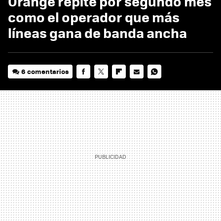
Orange repite por segundo mes
como el operador que más
líneas gana de banda ancha
6 comentarios
FACEBOOK
TWITTER
FLIPBOARD
E-
WHATSAPP
MAIL