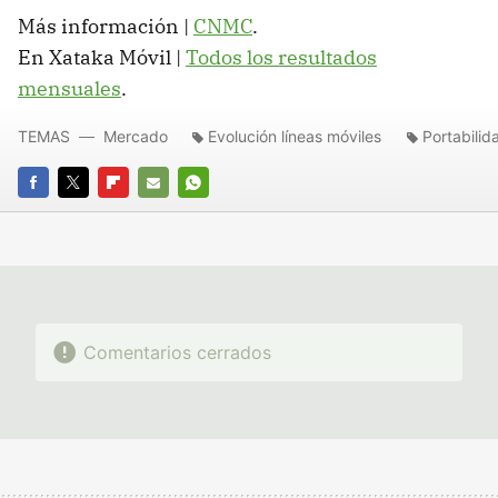
Más información |
CNMC
.
En Xataka Móvil |
Todos los resultados
mensuales
.
TEMAS
Mercado
Evolución líneas móviles
Portabili
FACEBOOK
TWITTER
FLIPBOARD
E-
WHATSAPP
MAIL
Comentarios cerrados