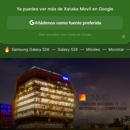
Ya puedes ver más de Xataka Movil en Google
CONECTIVIDAD
MÓVIL Y SOCIEDAD
APLICACIONES
Añádenos como fuente preferida
Solo necesitas una cuenta de Google
×
HOY SE HABLA DE
Samsung Galaxy S26
Galaxy S26
Móviles
Movistar