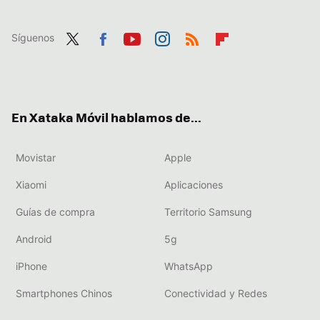
Síguenos
Twit
Fac
You
Inst
RSS
Flip
ter
ebo
tub
agr
boa
ok
e
am
rd
En Xataka Móvil hablamos de...
Movistar
Apple
Xiaomi
Aplicaciones
Guías de compra
Territorio Samsung
Android
5g
iPhone
WhatsApp
Smartphones Chinos
Conectividad y Redes