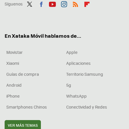
Síguenos
Twit
Fac
You
Inst
RSS
Flip
ter
ebo
tub
agr
boa
ok
e
am
rd
En Xataka Móvil hablamos de...
Movistar
Apple
Xiaomi
Aplicaciones
Guías de compra
Territorio Samsung
Android
5g
iPhone
WhatsApp
Smartphones Chinos
Conectividad y Redes
VER MÁS TEMAS