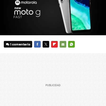
1 comentario
FACEBOOK
TWITTER
FLIPBOARD
E-
WHATSAPP
MAIL