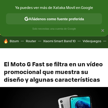
Ya puedes ver más de Xataka Movil en Google
CONECTIVIDAD
MÓVIL Y SOCIEDAD
APLICACIONES
COM
Añádenos como fuente preferida
Solo necesitas una cuenta de Google
×
HOY SE HABLA DE
Bizum
Router
Xiaomi Smart Band 10
Videojuegos
El Moto G Fast se filtra en un vídeo
promocional que muestra su
diseño y algunas características