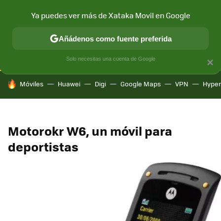
Ya puedes ver más de Xataka Movil en Google
CONECTIVIDAD
MÓVIL Y SOCIEDAD
APLICACIONES
COM
Añádenos como fuente preferida
Solo necesitas una cuenta de Google
×
HOY SE HABLA DE
Móviles
Huawei
Digi
Google Maps
VPN
Hype
Motorokr W6, un móvil para
deportistas