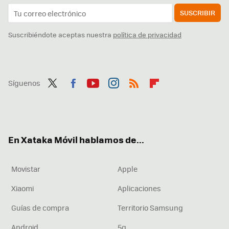
SUSCRIBIR
Suscribiéndote aceptas nuestra
política de privacidad
Síguenos
Twit
Fac
You
Inst
RSS
Flip
ter
ebo
tub
agr
boa
ok
e
am
rd
En Xataka Móvil hablamos de...
Movistar
Apple
Xiaomi
Aplicaciones
Guías de compra
Territorio Samsung
Android
5g