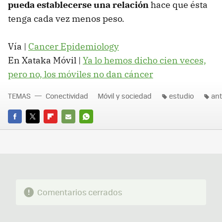
pueda establecerse una relación
hace que ésta
tenga cada vez menos peso.
Vía |
Cancer Epidemiology
En Xataka Móvil |
Ya lo hemos dicho cien veces,
pero no, los móviles no dan cáncer
TEMAS
Conectividad
Móvil y sociedad
estudio
an
FACEBOOK
TWITTER
FLIPBOARD
E-
WHATSAPP
MAIL
Comentarios cerrados