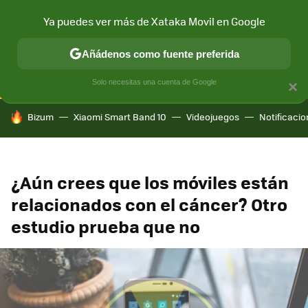
Ya puedes ver más de Xataka Movil en Google
CONECTIVIDAD
MÓVIL Y SOCIEDAD
APLICACIONES
COM
Añádenos como fuente preferida
Solo necesitas una cuenta de Google
×
HOY SE HABLA DE
Bizum
Xiaomi Smart Band 10
Videojuegos
Notificaci
¿Aún crees que los móviles están
relacionados con el cáncer? Otro
estudio prueba que no