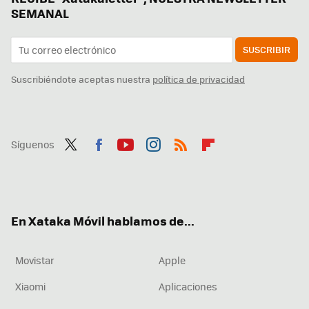
SEMANAL
SUSCRIBIR
Suscribiéndote aceptas nuestra
política de privacidad
Síguenos
Twit
Fac
You
Inst
RSS
Flip
ter
ebo
tub
agr
boa
ok
e
am
rd
En Xataka Móvil hablamos de...
Movistar
Apple
Xiaomi
Aplicaciones