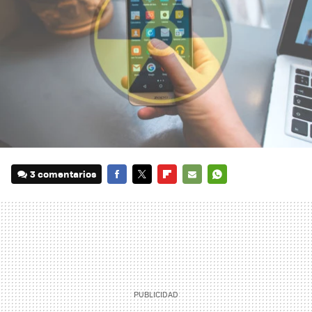
3 comentarios
FACEBOOK
TWITTER
FLIPBOARD
E-
WHATSAPP
MAIL