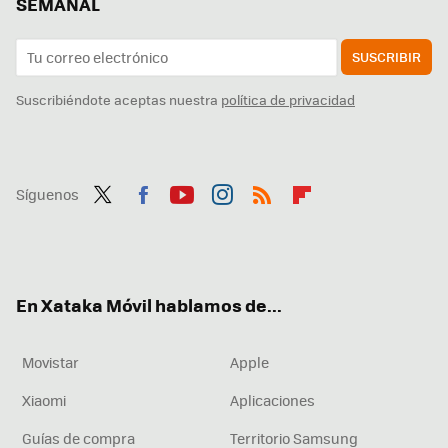
SEMANAL
SUSCRIBIR
Suscribiéndote aceptas nuestra
política de privacidad
Síguenos
Twit
Fac
You
Inst
RSS
Flip
ter
ebo
tub
agr
boa
ok
e
am
rd
En Xataka Móvil hablamos de...
Movistar
Apple
Xiaomi
Aplicaciones
Guías de compra
Territorio Samsung