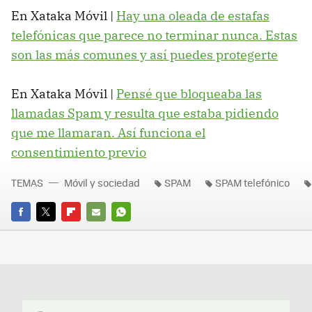
En Xataka Móvil |
Hay una oleada de estafas
telefónicas que parece no terminar nunca. Estas
son las más comunes y así puedes protegerte
En Xataka Móvil |
Pensé que bloqueaba las
llamadas Spam y resulta que estaba pidiendo
que me llamaran. Así funciona el
consentimiento previo
TEMAS
Móvil y sociedad
SPAM
SPAM telefónico
FACEBOOK
TWITTER
FLIPBOARD
E-
WHATSAPP
MAIL