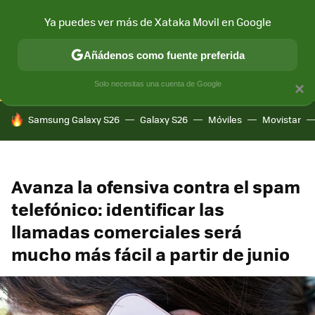
Ya puedes ver más de Xataka Movil en Google
CONECTIVIDAD
MÓVIL Y SOCIEDAD
APLICACIONES
COM
Añádenos como fuente preferida
Solo necesitas una cuenta de Google
×
HOY SE HABLA DE
Samsung Galaxy S26
Galaxy S26
Móviles
Movistar
Avanza la ofensiva contra el spam
telefónico: identificar las
llamadas comerciales será
mucho más fácil a partir de junio