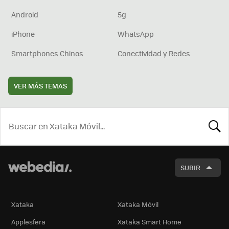
Android
5g
iPhone
WhatsApp
Smartphones Chinos
Conectividad y Redes
VER MÁS TEMAS
BUSCA
SUBIR
Xataka
Xataka Móvil
Applesfera
Xataka Smart Home