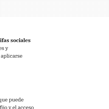
ifas sociales
es y
 aplicarse
 que puede
fijo y el acceso