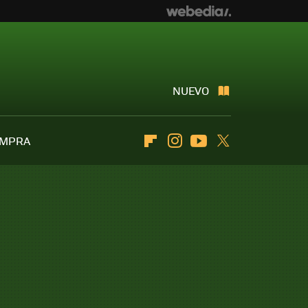
NUEVO
OMPRA
Flipboard
Instagram
Youtube
Twitter