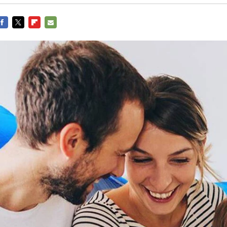
FACEBOOK
TWITTER
FLIPBOARD
E-
MAIL