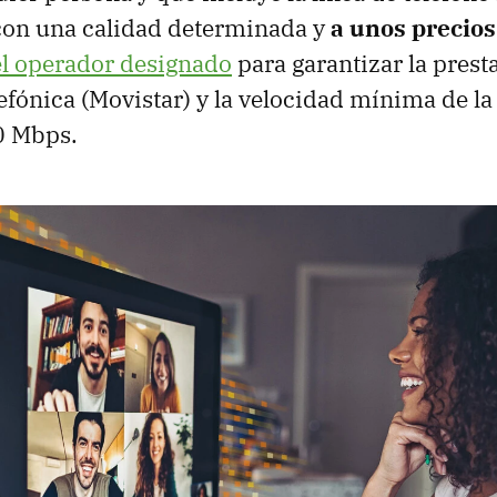
t con una calidad determinada y
a unos precios
el operador designado
para garantizar la prest
efónica (Movistar) y la velocidad mínima de la 
10 Mbps.