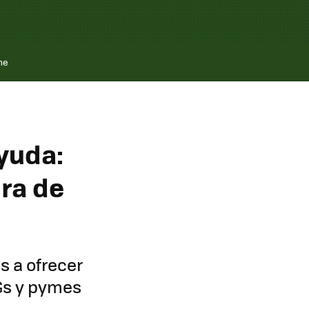
ne
yuda:
ura de
s a ofrecer
NGs y pymes