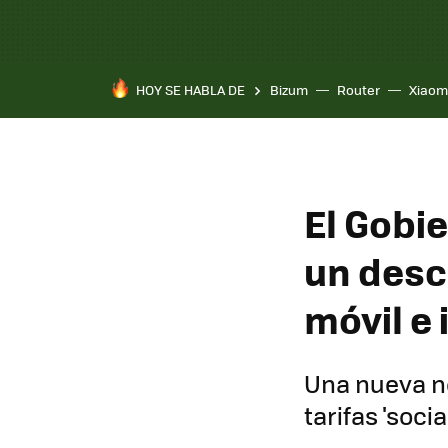
HOY SE HABLA DE
Bizum
Router
Xiaom
El Gobi
un desc
móvil e 
Una nueva no
tarifas 'soc