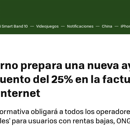
i Smart Band 10
Videojuegos
Notificaciones
China
iPho
erno prepara una nueva a
uento del 25% en la fact
internet
rmativa obligará a todos los operadore
iales' para usuarios con rentas bajas, O