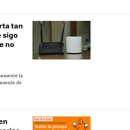
rta tan
e sigo
e no
osamente la
manente de
en