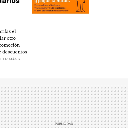
uarios
rifas el
ar otro
promoción
ce descuentos
LEER MÁS »