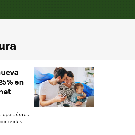
ura
nueva
 25% en
rnet
s operadores
 con rentas