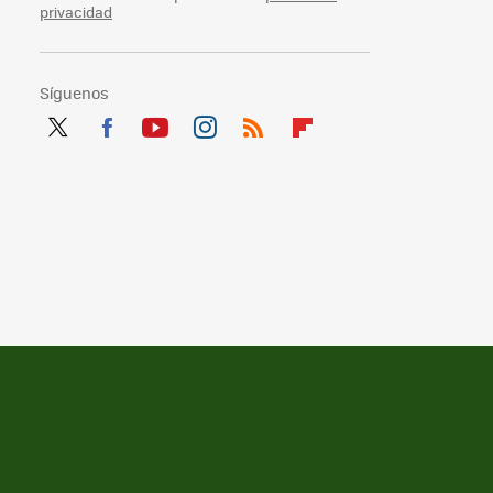
privacidad
Síguenos
Twit
Fac
You
Inst
RSS
Flip
ter
ebo
tub
agr
boa
ok
e
am
rd