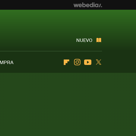
NUEVO
OMPRA
Flipboard
Instagram
Youtube
Twitter