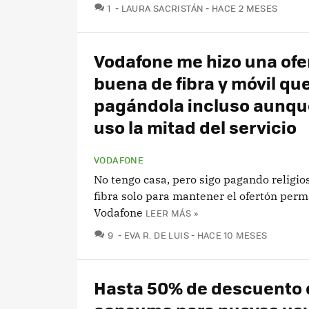
COMENTARIOS
1
LAURA SACRISTÁN
HACE 2 MESES
Vodafone me hizo una ofe
buena de fibra y móvil qu
pagándola incluso aunqu
uso la mitad del servicio
VODAFONE
No tengo casa, pero sigo pagando religi
fibra solo para mantener el ofertón per
Vodafone
LEER MÁS »
COMENTARIOS
9
EVA R. DE LUIS
HACE 10 MESES
Hasta 50% de descuento 