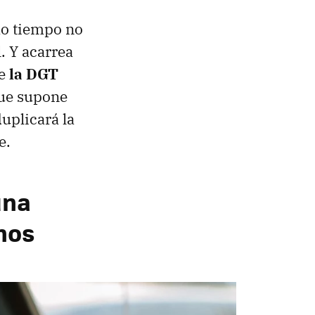
mo tiempo no
. Y acarrea
ue
la DGT
que supone
uplicará la
e.
una
nos