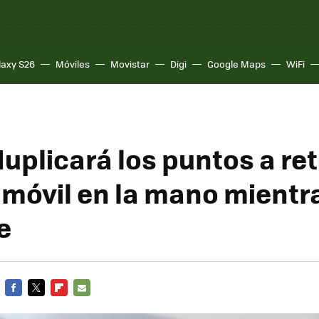
laxy S26
Móviles
Movistar
Digi
Google Maps
WiFi
uplicará los puntos a ret
l móvil en la mano mientr
e
FACEBOOK
TWITTER
FLIPBOARD
E-