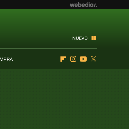
NUEVO
OMPRA
Flipboard
Instagram
Youtube
Twitter