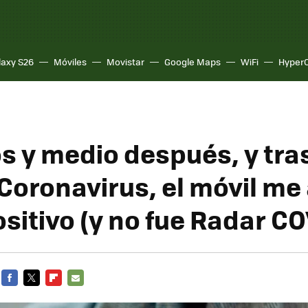
laxy S26
Móviles
Movistar
Google Maps
WiFi
Hyper
s y medio después, y tras
Coronavirus, el móvil me 
sitivo (y no fue Radar CO
FACEBOOK
TWITTER
FLIPBOARD
E-