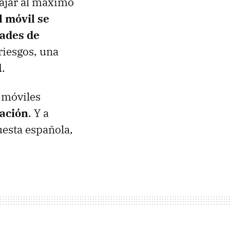
tajar al máximo
l móvil se
dades de
riesgos, una
d.
s móviles
cación
. Y a
esta española,