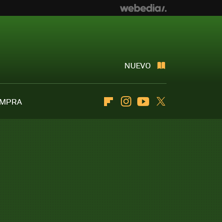
NUEVO
OMPRA
Flipboard
Instagram
Youtube
Twitter