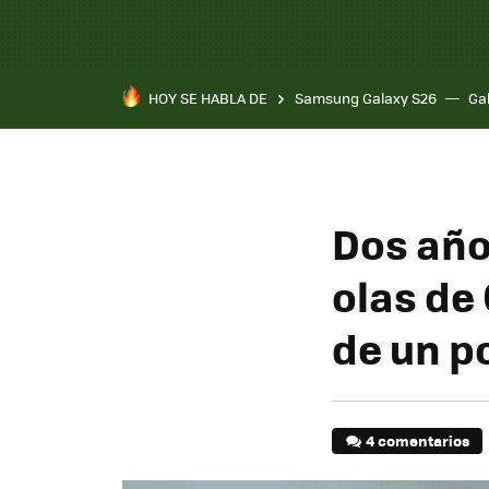
HOY SE HABLA DE
Samsung Galaxy S26
Ga
Dos año
olas de 
de un po
4 comentarios