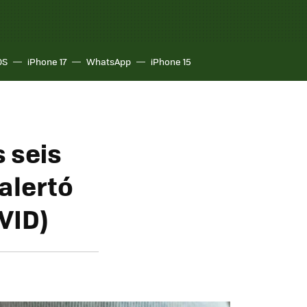
OS
iPhone 17
WhatsApp
iPhone 15
 seis
alertó
VID)