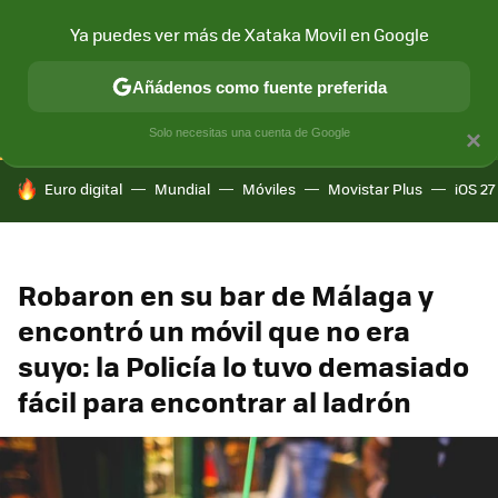
Ya puedes ver más de Xataka Movil en Google
CONECTIVIDAD
MÓVIL Y SOCIEDAD
APLICACIONES
COM
Añádenos como fuente preferida
Solo necesitas una cuenta de Google
×
HOY SE HABLA DE
Euro digital
Mundial
Móviles
Movistar Plus
iOS 27
Robaron en su bar de Málaga y
encontró un móvil que no era
suyo: la Policía lo tuvo demasiado
fácil para encontrar al ladrón