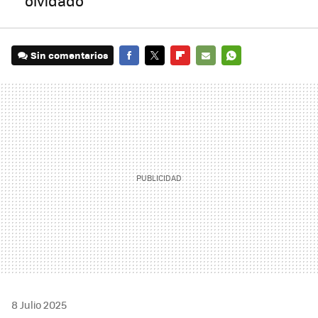
olvidado
Sin comentarios
FACEBOOK
TWITTER
FLIPBOARD
E-
WHATSAPP
MAIL
8 Julio 2025