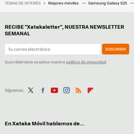
TEMAS DE INTERÉS
Mejores móviles
Samsung Galaxy S25
RECIBE "Xatakaletter", NUESTRA NEWSLETTER
SEMANAL
SUSCRIBIR
Suscribiéndote aceptas nuestra
política de privacidad
Síguenos
Twit
Fac
You
Inst
RSS
Flip
ter
ebo
tub
agr
boa
ok
e
am
rd
En Xataka Móvil hablamos de...