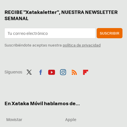
RECIBE "Xatakaletter", NUESTRA NEWSLETTER
SEMANAL
SUSCRIBIR
Suscribiéndote aceptas nuestra
política de privacidad
Síguenos
Twit
Fac
You
Inst
RSS
Flip
ter
ebo
tub
agr
boa
ok
e
am
rd
En Xataka Móvil hablamos de...
Movistar
Apple