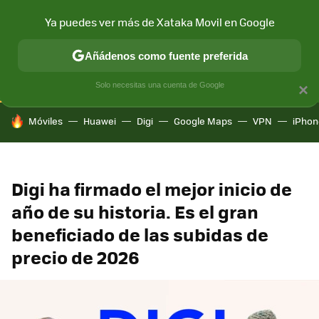
Ya puedes ver más de Xataka Movil en Google
CONECTIVIDAD
MÓVIL Y SOCIEDAD
APLICACIONES
COM
Añádenos como fuente preferida
Solo necesitas una cuenta de Google
×
HOY SE HABLA DE
Móviles
Huawei
Digi
Google Maps
VPN
iPhon
Digi ha firmado el mejor inicio de
año de su historia. Es el gran
beneficiado de las subidas de
precio de 2026