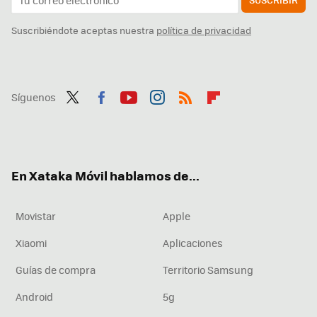
Suscribiéndote aceptas nuestra
política de privacidad
Síguenos
Twit
Fac
You
Inst
RSS
Flip
ter
ebo
tub
agr
boa
ok
e
am
rd
En Xataka Móvil hablamos de...
Movistar
Apple
Xiaomi
Aplicaciones
Guías de compra
Territorio Samsung
Android
5g