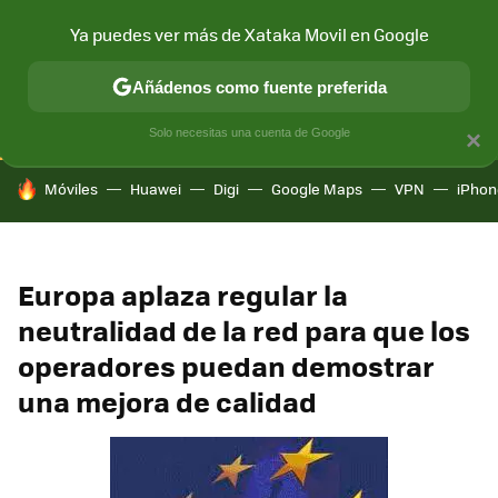
Ya puedes ver más de Xataka Movil en Google
CONECTIVIDAD
MÓVIL Y SOCIEDAD
APLICACIONES
COM
Añádenos como fuente preferida
Solo necesitas una cuenta de Google
×
HOY SE HABLA DE
Móviles
Huawei
Digi
Google Maps
VPN
iPhon
Europa aplaza regular la
neutralidad de la red para que los
operadores puedan demostrar
una mejora de calidad