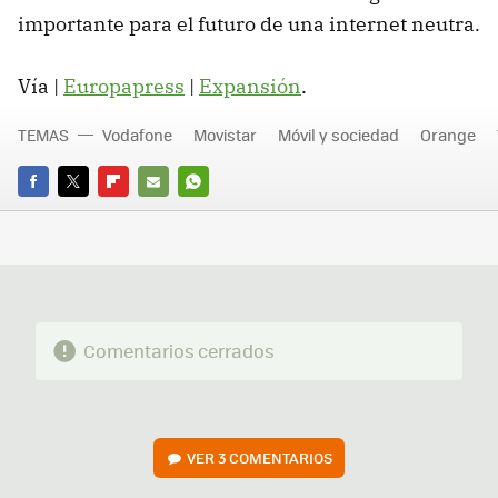
importante para el futuro de una internet neutra.
Vía |
Europapress
|
Expansión
.
TEMAS
Vodafone
Movistar
Móvil y sociedad
Orange
FACEBOOK
TWITTER
FLIPBOARD
E-
WHATSAPP
MAIL
Comentarios cerrados
VER
3 COMENTARIOS