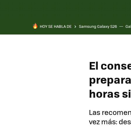
HOY SE HABLA DE
Samsung Galaxy S26
Ga
El cons
prepara
horas si
Las recomend
vez más: des