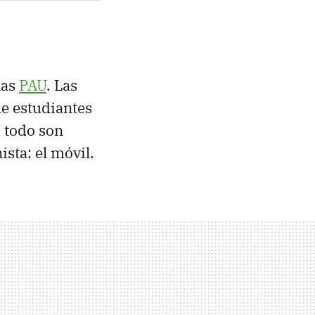
las
PAU
. Las
de estudiantes
a todo son
sta: el móvil.