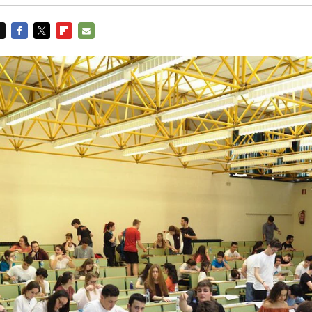
FACEBOOK
TWITTER
FLIPBOARD
E-
MAIL