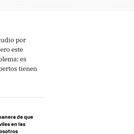
tudio por
ero este
blema: es
pertos tienen
 manera de que
iles en las
nosotros