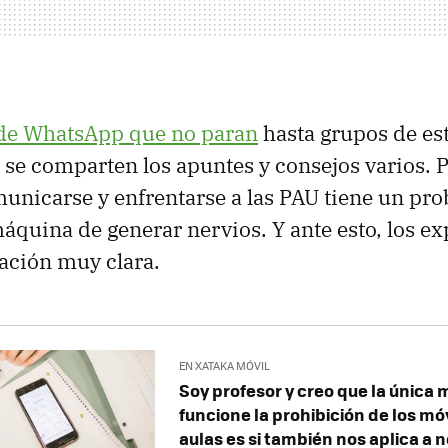
de WhatsApp que no paran
hasta grupos de es
se comparten los apuntes y consejos varios. P
nicarse y enfrentarse a las PAU tiene un pro
quina de generar nervios. Y ante esto, los ex
ción muy clara.
EN XATAKA MÓVIL
Soy profesor y creo que la única
funcione la prohibición de los móv
aulas es si también nos aplica a 