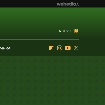
NUEVO
OMPRA
Flipboard
Instagram
Youtube
Twitter