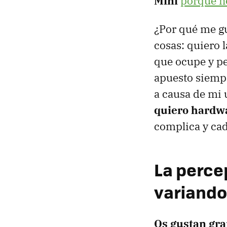
Mini
porque n
¿Por qué me gu
cosas: quiero
que ocupe y pes
apuesto siempr
a causa de mi 
quiero hardwa
complica y cad
La perce
variando
Os gustan gra