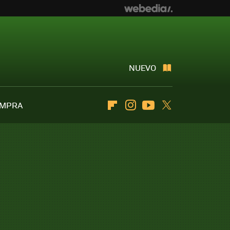
NUEVO
OMPRA
Flipboard
Instagram
Youtube
Twitter