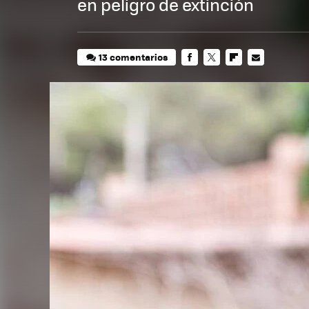
en peligro de extinción
13 comentarios
FACEBOOK
TWITTER
FLIPBOARD
E-
MAIL