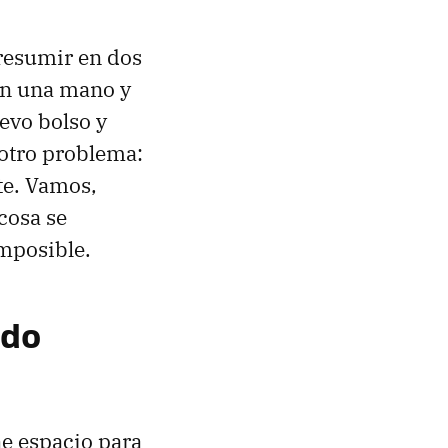
resumir en dos
on una mano y
levo bolso y
 otro problema:
te. Vamos,
 cosa se
imposible.
ido
ne espacio para