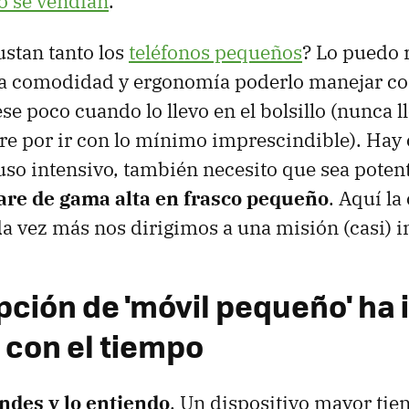
o se vendían
.
stan tanto los
teléfonos pequeños
? Lo puedo 
 la comodidad y ergonomía poderlo manejar c
e poco cuando lo llevo en el bolsillo (nunca l
e por ir con lo mínimo imprescindible). Hay
uso intensivo, también necesito que sea poten
re de gama alta en frasco pequeño
. Aquí la
a vez más nos dirigimos a una misión (casi) 
pción de 'móvil pequeño' ha 
 con el tiempo
ndes y lo entiendo
. Un dispositivo mayor tie