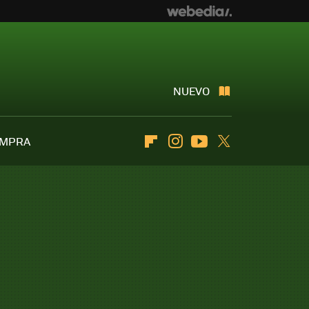
NUEVO
OMPRA
Flipboard
Instagram
Youtube
Twitter