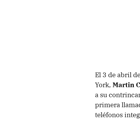
El 3 de abril d
York,
Martin 
a su contrinca
primera llamad
teléfonos inte