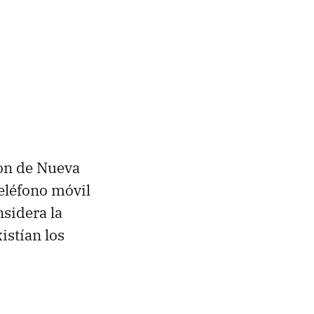
lton de Nueva
eléfono móvil
nsidera la
istían los