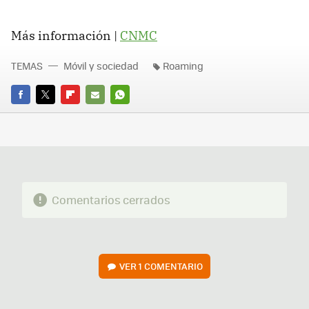
Más información |
CNMC
TEMAS
Móvil y sociedad
Roaming
FACEBOOK
TWITTER
FLIPBOARD
E-
WHATSAPP
MAIL
Comentarios cerrados
VER
1 COMENTARIO