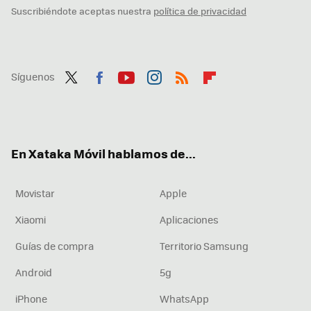
Suscribiéndote aceptas nuestra
política de privacidad
Síguenos
Twit
Fac
You
Inst
RSS
Flip
ter
ebo
tub
agr
boa
ok
e
am
rd
En Xataka Móvil hablamos de...
Movistar
Apple
Xiaomi
Aplicaciones
Guías de compra
Territorio Samsung
Android
5g
iPhone
WhatsApp