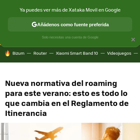
Ya puedes ver más de Xataka Movil en Google
CONECTIVIDAD
MÓVIL Y SOCIEDAD
APLICACIONES
COM
Añádenos como fuente preferida
Solo necesitas una cuenta de Google
×
HOY SE HABLA DE
Bizum
Router
Xiaomi Smart Band 10
Videojuegos
Nueva normativa del roaming
para este verano: esto es todo lo
que cambia en el Reglamento de
Itinerancia