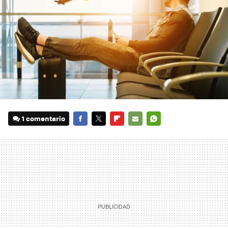
1 comentario
FACEBOOK
TWITTER
FLIPBOARD
E-
WHATSAPP
MAIL