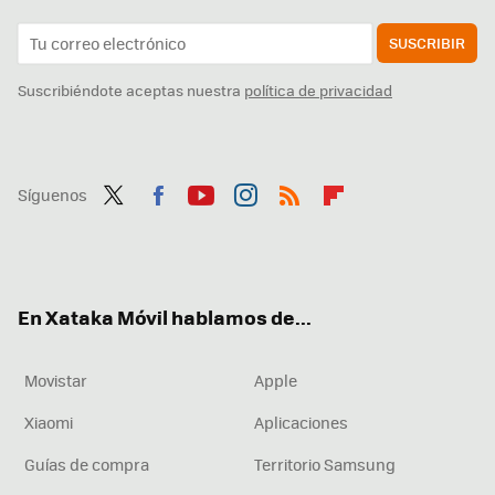
SUSCRIBIR
Suscribiéndote aceptas nuestra
política de privacidad
Síguenos
Twit
Fac
You
Inst
RSS
Flip
ter
ebo
tub
agr
boa
ok
e
am
rd
En Xataka Móvil hablamos de...
Movistar
Apple
Xiaomi
Aplicaciones
Guías de compra
Territorio Samsung