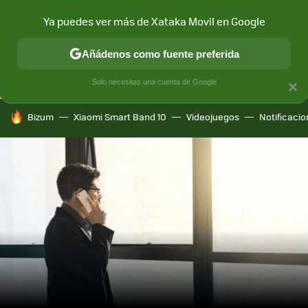
Ya puedes ver más de Xataka Movil en Google
CONECTIVIDAD
MÓVIL Y SOCIEDAD
APLICACIONES
COM
Añádenos como fuente preferida
Solo necesitas una cuenta de Google
×
HOY SE HABLA DE
Bizum
Xiaomi Smart Band 10
Videojuegos
Notificaci