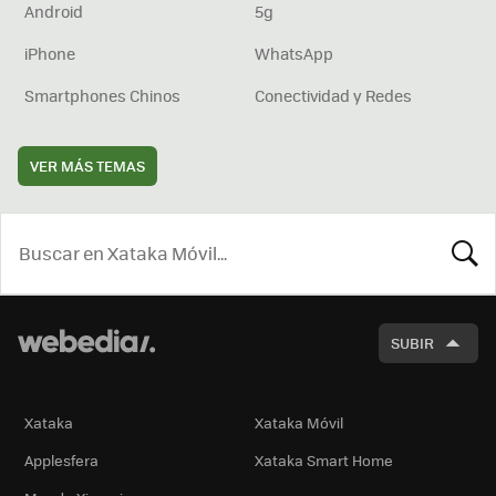
Android
5g
iPhone
WhatsApp
Smartphones Chinos
Conectividad y Redes
VER MÁS TEMAS
BUSCA
SUBIR
Xataka
Xataka Móvil
Applesfera
Xataka Smart Home