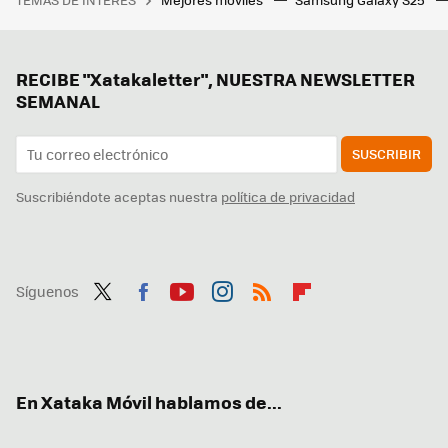
RECIBE "Xatakaletter", NUESTRA NEWSLETTER
SEMANAL
SUSCRIBIR
Suscribiéndote aceptas nuestra
política de privacidad
Síguenos
Twit
Fac
You
Inst
RSS
Flip
ter
ebo
tub
agr
boa
ok
e
am
rd
En Xataka Móvil hablamos de...