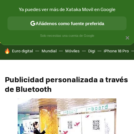
Ya puedes ver más de Xataka Movil en Google
CONECTIVIDAD
MÓVIL Y SOCIEDAD
APLICACIONES
COM
Añádenos como fuente preferida
Solo necesitas una cuenta de Google
×
HOY SE HABLA DE
Euro digital
Mundial
Móviles
Digi
iPhone 18 Pro
Publicidad personalizada a través
de Bluetooth