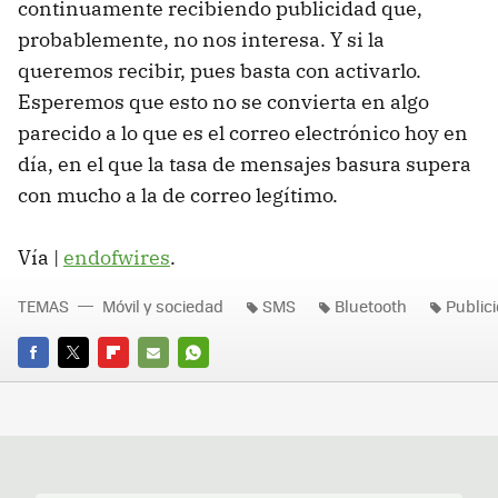
continuamente recibiendo publicidad que,
probablemente, no nos interesa. Y si la
queremos recibir, pues basta con activarlo.
Esperemos que esto no se convierta en algo
parecido a lo que es el correo electrónico hoy en
día, en el que la tasa de mensajes basura supera
con mucho a la de correo legítimo.
Vía |
endofwires
.
TEMAS
Móvil y sociedad
SMS
Bluetooth
Public
FACEBOOK
TWITTER
FLIPBOARD
E-
WHATSAPP
MAIL