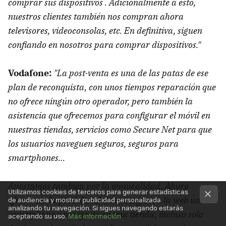
comprar sus dispositivos . Adicionalmente a esto,
nuestros clientes también nos compran ahora
televisores, videoconsolas, etc. En definitiva, siguen
confiando en nosotros para comprar dispositivos."
Vodafone:
"La post-venta es una de las patas de ese
plan de reconquista, con unos tiempos reparación que
no ofrece ningún otro operador, pero también la
asistencia que ofrecemos para configurar el móvil en
nuestras tiendas, servicios como Secure Net para que
los usuarios naveguen seguros, seguros para
smartphones…
Apostamos también por la omnicalidad. Ahora
Utilizamos cookies de terceros para generar estadísticas
ofrecemos la posibilidad de encargar en la web un
de audiencia y mostrar publicidad personalizada
analizando tu navegación. Si sigues navegando estarás
smartphone y recogerlo en una tienda, incluso solo
aceptando su uso.
Más información