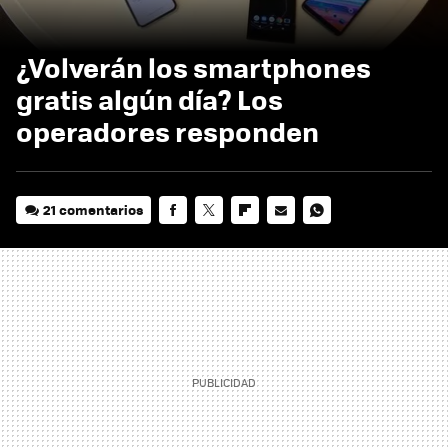
¿Volverán los smartphones
gratis algún día? Los
operadores responden
21 comentarios
FACEBOOK
TWITTER
FLIPBOARD
E-
WHATSAPP
MAIL