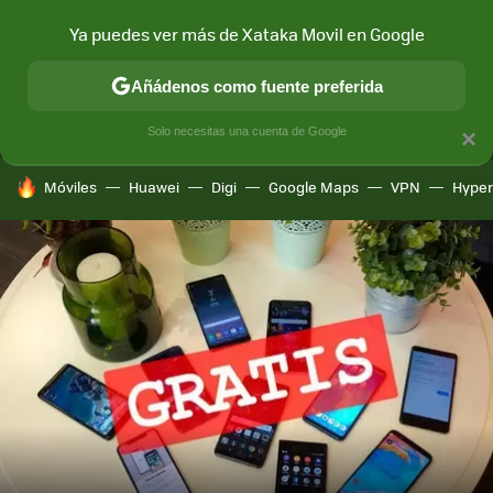
Ya puedes ver más de Xataka Movil en Google
MENÚ
NUEVO
Añádenos como fuente preferida
CONECTIVIDAD
MÓVIL Y SOCIEDAD
APLICACIONES
COM
Solo necesitas una cuenta de Google
×
HOY SE HABLA DE
Móviles
Huawei
Digi
Google Maps
VPN
Hype