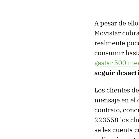
A pesar de ell
Movistar cobra
realmente poco
consumir hasta
gastar 500 me
seguir desact
Los clientes d
mensaje en el 
contrato, conc
223558 los cli
se les cuenta 