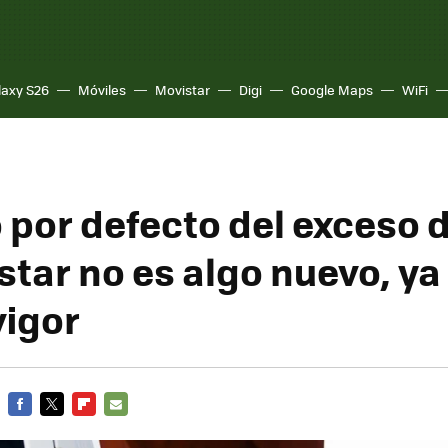
laxy S26
Móviles
Movistar
Digi
Google Maps
WiFi
o por defecto del exceso 
tar no es algo nuevo, ya 
vigor
FACEBOOK
TWITTER
FLIPBOARD
E-