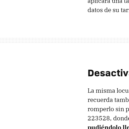
aplicará una t
datos de su tar
Desactiv
La misma locu
recuerda tambi
romperlo sin p
223528, dond
pudiéndolo ll