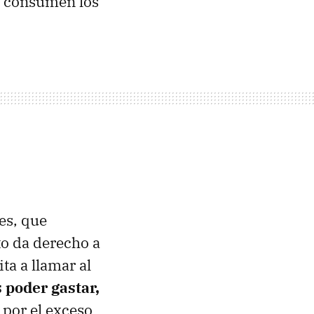
si consumen los
es, que
to da derecho a
ta a llamar al
 poder gastar,
por el exceso