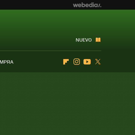
NUEVO
OMPRA
Flipboard
Instagram
Youtube
Twitter