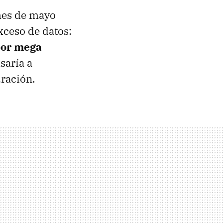
mes de mayo
xceso de datos:
por mega
saría a
uración.