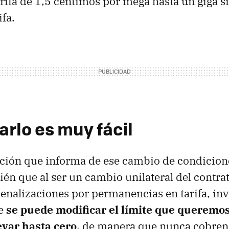
arifa de 1,5 céntimos por mega hasta un giga 
ifa.
arlo es muy fácil
ción que informa de ese cambio de condicion
én que al ser un cambio unilateral del contra
enalizaciones por permanencias en tarifa, invi
e
se puede modificar el límite que queremos
evar hasta cero
, de manera que nunca cobren 