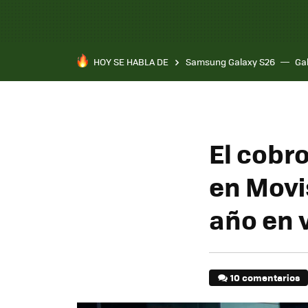
HOY SE HABLA DE
Samsung Galaxy S26
Ga
El cobr
en Movis
año en 
10 comentarios