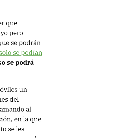
er que
ayo pero
 que se podrán
solo se podían
so se podrá
óviles un
nes del
Llamando al
ión, en la que
to se les