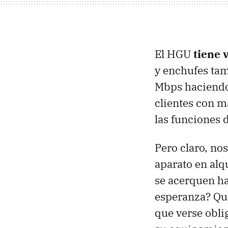
El HGU
tiene 
y enchufes tam
Mbps haciendo 
clientes con m
las funciones 
Pero claro, n
aparato en alq
se acerquen ha
esperanza? Q
que verse obli