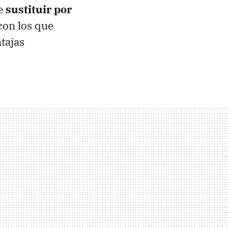
te
sustituir por
con los que
tajas