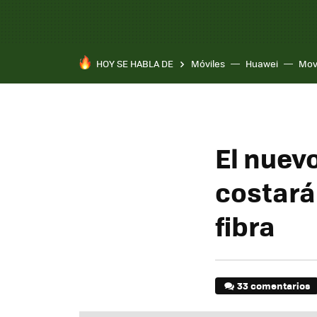
HOY SE HABLA DE
Móviles
Huawei
Mov
El nuev
costará 
fibra
33 comentarios