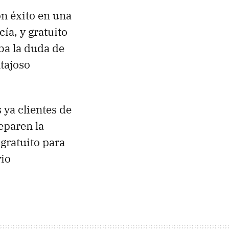
on éxito en una
ía, y gratuito
ba la duda de
ntajoso
 ya clientes de
eparen la
 gratuito para
rio