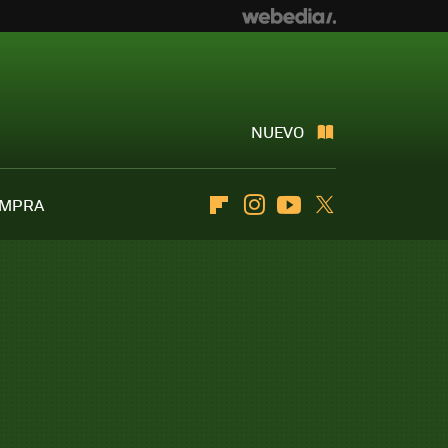
NUEVO
OMPRA
Flipboard
Instagram
Youtube
Twitter