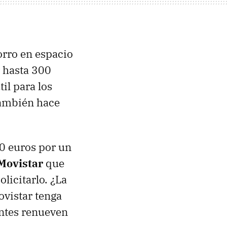
orro en espacio
r hasta 300
il para los
también hace
0 euros por un
 Movistar
que
licitarlo. ¿La
ovistar tenga
entes renueven