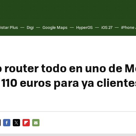
istar Plus
Digi
Google Maps
HyperOS
iOS 27
iPhone 
o router todo en uno de M
110 euros para ya cliente
FACEBOOK
TWITTER
FLIPBOARD
E-