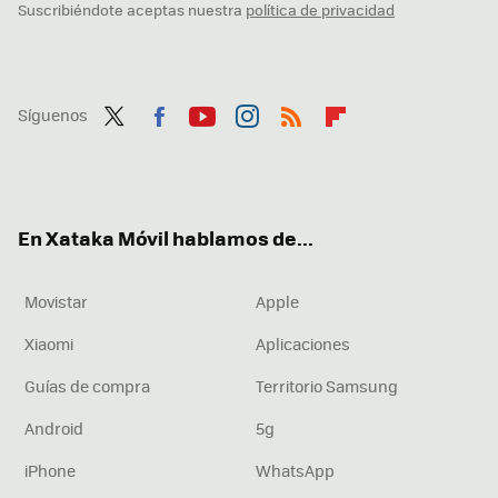
Suscribiéndote aceptas nuestra
política de privacidad
Síguenos
Twit
Fac
You
Inst
RSS
Flip
ter
ebo
tub
agr
boa
ok
e
am
rd
En Xataka Móvil hablamos de...
Movistar
Apple
Xiaomi
Aplicaciones
Guías de compra
Territorio Samsung
Android
5g
iPhone
WhatsApp