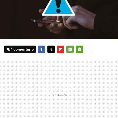
1 comentario
FACEBOOK
TWITTER
FLIPBOARD
E-
WHATSAPP
MAIL