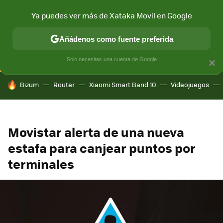
Ya puedes ver más de Xataka Movil en Google
CONECTIVIDAD
MÓVIL Y SOCIEDAD
APLICACIONES
COM
Añádenos como fuente preferida
Solo necesitas una cuenta de Google
×
HOY SE HABLA DE
Bizum
Router
Xiaomi Smart Band 10
Videojuegos
Movistar alerta de una nueva
estafa para canjear puntos por
terminales