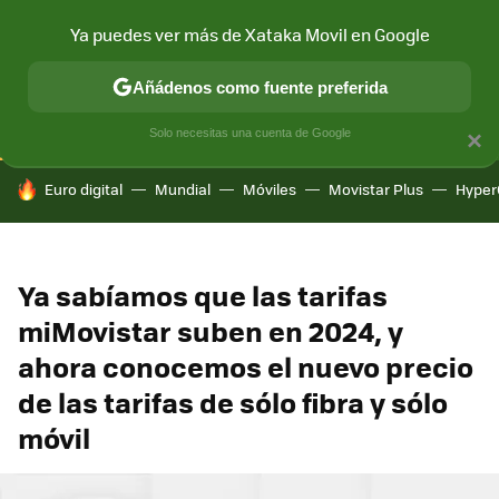
Ya puedes ver más de Xataka Movil en Google
CONECTIVIDAD
MÓVIL Y SOCIEDAD
APLICACIONES
COM
Añádenos como fuente preferida
Solo necesitas una cuenta de Google
×
HOY SE HABLA DE
Euro digital
Mundial
Móviles
Movistar Plus
Hyper
Ya sabíamos que las tarifas
miMovistar suben en 2024, y
ahora conocemos el nuevo precio
de las tarifas de sólo fibra y sólo
móvil