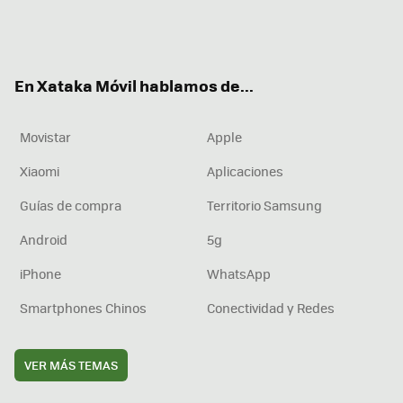
Twit
Fac
You
Inst
RSS
Flip
ter
ebo
tub
agr
boa
ok
e
am
rd
En Xataka Móvil hablamos de...
Movistar
Apple
Xiaomi
Aplicaciones
Guías de compra
Territorio Samsung
Android
5g
iPhone
WhatsApp
Smartphones Chinos
Conectividad y Redes
VER MÁS TEMAS